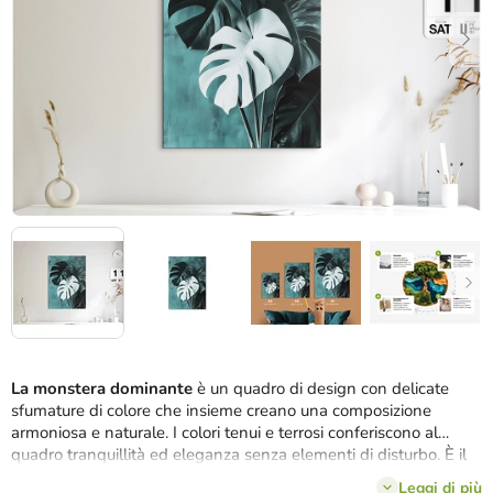
stelle.
La monstera dominante
è un quadro di design con delicate
sfumature di colore che insieme creano una composizione
armoniosa e naturale. I colori tenui e terrosi conferiscono al
quadro tranquillità ed eleganza senza elementi di disturbo. È il
complemento ideale per una camera da letto, un angolo lettura
Leggi di più