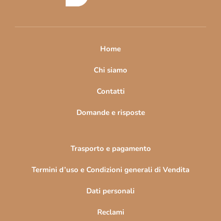
d
i
p
a
Home
g
i
Chi siamo
n
Contatti
a
Domande e risposte
Trasporto e pagamento
Termini d’uso e Condizioni generali di Vendita
Dati personali
Reclami