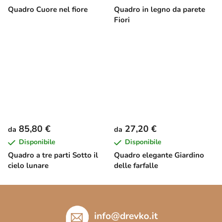
Quadro Cuore nel fiore
Quadro in legno da parete
Fiori
85,80 €
27,20 €
da
da
Disponibile
Disponibile
Quadro a tre parti Sotto il
Quadro elegante Giardino
cielo lunare
delle farfalle
P
i
è
info
@
drevko.it