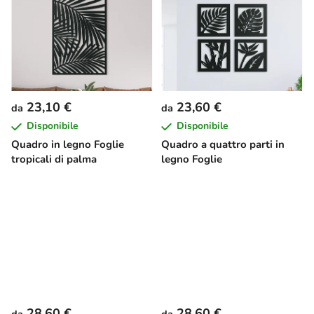
23,10 €
23,60 €
da
da
Disponibile
Disponibile
Quadro in legno Foglie
Quadro a quattro parti in
tropicali di palma
legno Foglie
28,60 €
28,60 €
da
da