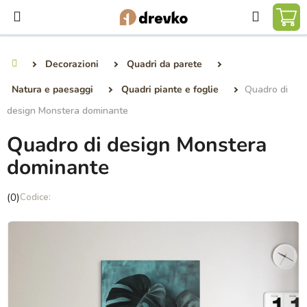
Vai
Ricerca
al
CA
contenuto
DE
Decorazioni
Quadri da parete
Casa
SP
Natura e paesaggi
Quadri piante e foglie
Quadro di
design Monstera dominante
Quadro di design Monstera
dominante
La
(0)
valutazione
media
del
prodotto
è
0,0
su
5