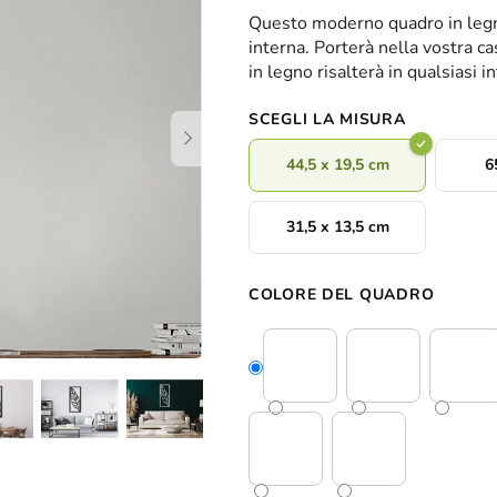
valutazione
Questo moderno quadro in legn
media
interna. Porterà nella vostra c
del
in legno risalterà in qualsiasi 
prodotto
è
SCEGLI LA MISURA
0,0
su
44,5 x 19,5 cm
6
5
stelle.
31,5 x 13,5 cm
COLORE DEL QUADRO