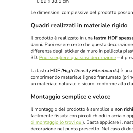
89 x 38,5 cm
Le dimensioni complessive del prodotto posson
Quadri realizzati in materiale rigido
Il prodotto è realizzato in una
lastra HDF spes
danni. Puoi essere certo che questa decorazione 
differenza degli sticker da muro in pellicola plas
3D.
Puoi scegliere qualsiasi decorazione
– il pre
La lastra HDF
(High Density Fibreboards)
è una 
comprimendo materiale ligneo frantumato (princ
un materiale naturale e sicuro, conforme alla cl
Montaggio semplice e veloce
Il montaggio del prodotto è semplice e
non rich
facilmente fissata con piccoli chiodi in acciaio 
di montaggio lo trovi qui
). Basta applicare il nas
decorazione nel punto prescelto. Nel caso di de