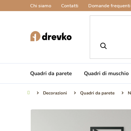
Vai
Chi siamo
Contatti
Domande frequenti
al
contenuto
Quadri da parete
Quadri di muschio
Decorazioni
Quadri da parete
N
Casa