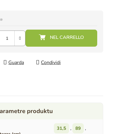
te
Guarda
Condividi
31,5
,
89
,