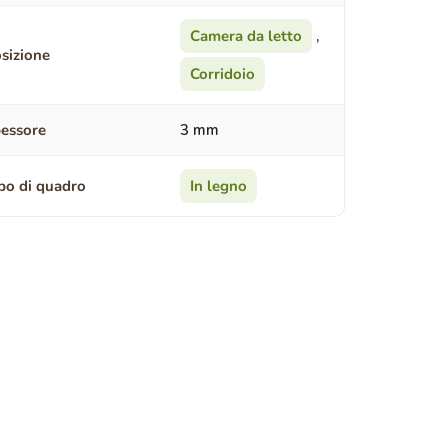
Camera da letto
,
sizione
Corridoio
essore
3 mm
po di quadro
In legno