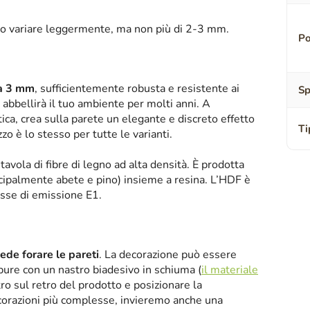
o variare leggermente, ma non più di 2-3 mm.
Po
sa 3 mm
, sufficientemente robusta e resistente ai
Sp
abbellirà il tuo ambiente per molti anni. A
tica, crea sulla parete un elegante e discreto effetto
Ti
zzo è lo stesso per tutte le varianti.
tavola di fibre di legno ad alta densità. È prodotta
ipalmente abete e pino) insieme a resina. L’HDF è
asse di emissione E1.
iede forare le pareti
. La decorazione può essere
oppure con un nastro biadesivo in schiuma (
il materiale
tro sul retro del prodotto e posizionare la
corazioni più complesse, invieremo anche una