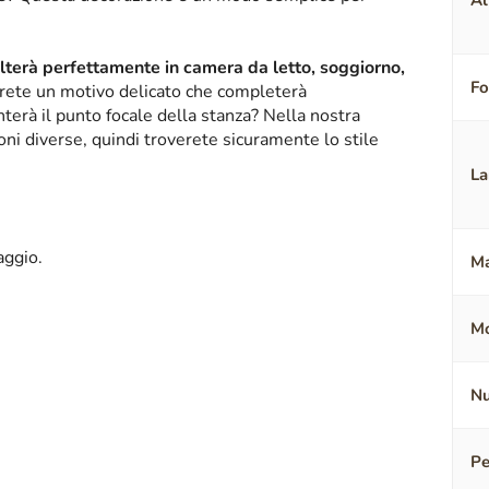
Al
alterà perfettamente in camera da letto, soggiorno,
F
erete un motivo delicato che completerà
terà il punto focale della stanza? Nella nostra
oni diverse, quindi troverete sicuramente lo stile
La
aggio.
Ma
Mo
Nu
Pe