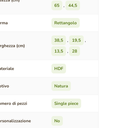
tezza (cm)
65
,
44,5
orma
Rettangolo
38,5
,
19,5
,
rghezza (cm)
13,5
,
28
teriale
HDF
tivo
Natura
mero di pezzi
Single piece
rsonalizzazione
No