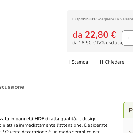
Disponibilità:
Scegliere la varian
da
22,80 €
da
18,50 €
IVA esclusa
Prezzo della misura:
Stampa
Chiedere
scussione
ata in pannelli HDF di alta qualità.
Il design
ico e attira immediatamente l'attenzione. Desiderate
nte? Questa decorazione è un modo semplice per