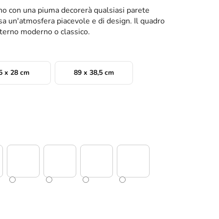
o con una piuma decorerà qualsiasi parete
asa un'atmosfera piacevole e di design. Il quadro
interno moderno o classico.
5 x 28 cm
89 x 38,5 cm