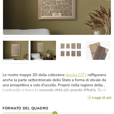
Le nostre mappe 3D della collezione
drevko CITY
raffigurano
anche la parte settentrionale dello Stato a forma di stivale da
una prospettiva a volo d'uccello. Proprio nella regione della
Lombardia si trova la
seconda città più grande d'Italia
. Se vi
siete innamorati delle sue strade, sarete sicuramente felici di
Leggi di più
averle esposte a casa vostra sotto forma di quadro in legno
Milano. La maggior parte della superficie è occupata dal centro
FORMATO DEL QUADRO
storico e dalle zone 1,5 e 8 con i quartieri da Porta Volta a Brera,