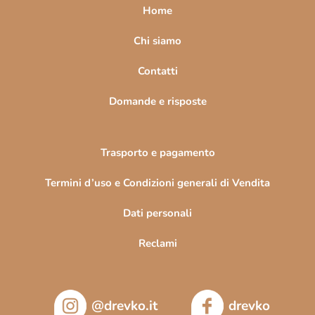
a
Home
g
i
Chi siamo
n
Contatti
a
Domande e risposte
Trasporto e pagamento
Termini d’uso e Condizioni generali di Vendita
Dati personali
Reclami
@drevko.it
drevko