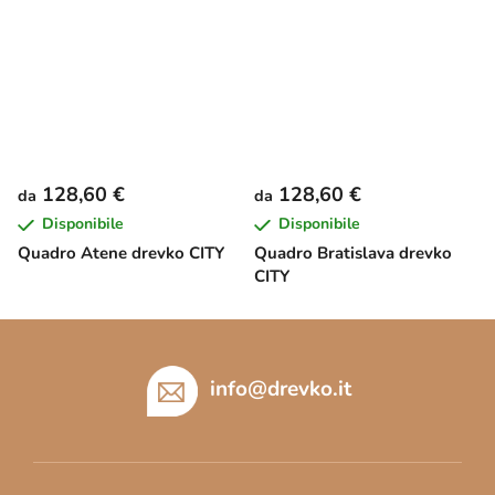
128,60 €
128,60 €
da
da
Disponibile
Disponibile
Quadro Atene drevko CITY
Quadro Bratislava drevko
CITY
P
i
è
info
@
drevko.it
d
i
p