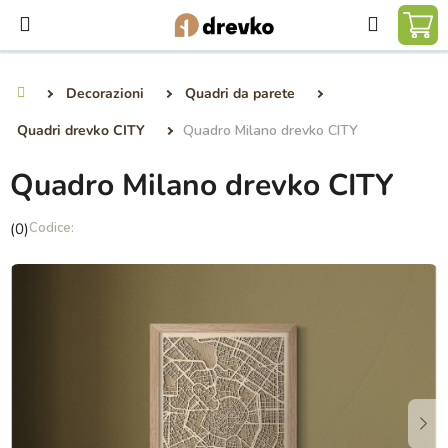
Vai
Ricerca
al
CA
contenuto
DE
Decorazioni
Quadri da parete
Casa
SP
Quadri drevko CITY
Quadro Milano drevko CITY
Quadro Milano drevko CITY
La
(0)
valutazione
media
del
prodotto
è
0,0
su
5
stelle.