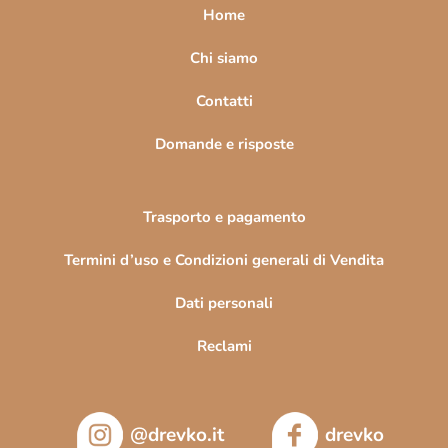
a
Home
g
i
Chi siamo
n
Contatti
a
Domande e risposte
Trasporto e pagamento
Termini d’uso e Condizioni generali di Vendita
Dati personali
Reclami
@drevko.it
drevko