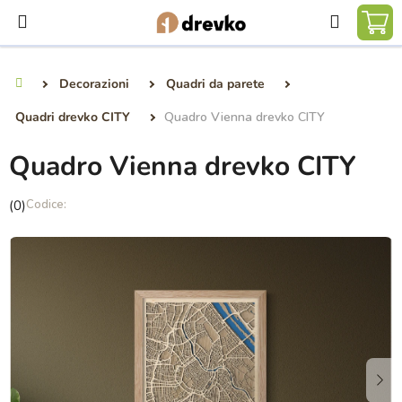
Vai
Ricerca
al
CA
contenuto
DE
Decorazioni
Quadri da parete
Casa
SP
Quadri drevko CITY
Quadro Vienna drevko CITY
Quadro Vienna drevko CITY
La
(0)
valutazione
media
del
prodotto
è
0,0
su
5
stelle.