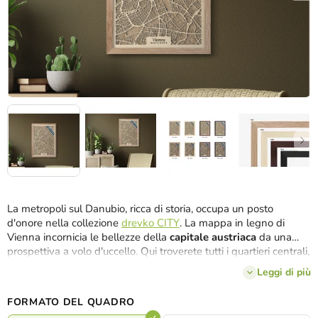
La metropoli sul Danubio, ricca di storia, occupa un posto
d'onore nella collezione
drevko CITY
. La mappa in legno di
Vienna incornicia le bellezze della
capitale austriaca
da una
prospettiva a volo d'uccello. Qui troverete tutti i quartieri centrali,
da Brigittenau, Alsergrund, Innere Stadt, Leopoldstadt,
Leggi di più
Landstraße fino a Simmering e Favoriten. Inoltre,
li
incorniceremo
nelle dimensioni e nei colori che preferite
.
FORMATO DEL QUADRO