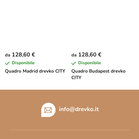
128,60 €
128,60 €
da
da
Disponibile
Disponibile
Quadro Madrid drevko CITY
Quadro Budapest drevko
CITY
P
i
è
info
@
drevko.it
d
i
p