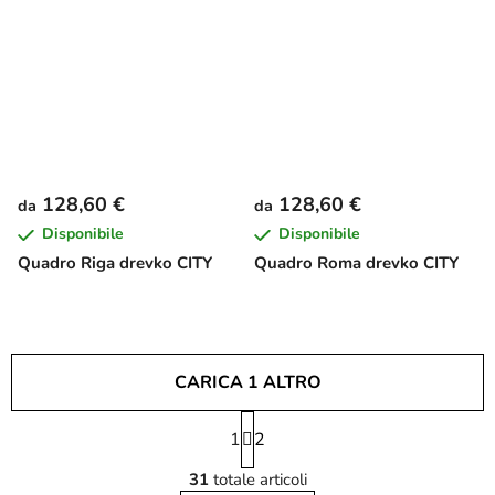
128,60 €
128,60 €
da
da
Disponibile
Disponibile
Quadro Riga drevko CITY
Quadro Roma drevko CITY
CARICA 1 ALTRO
P
1
a
2
C
g
31
totale articoli
i
o