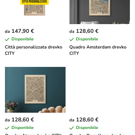
n
m
c
e
o
n
d
t
147,90 €
128,60 €
da
da
e
o
Disponibile
Disponibile
i
d
Città personalizzata drevko
Quadro Amsterdam drevko
p
e
CITY
CITY
r
i
o
p
d
r
o
o
t
d
t
o
i
t
t
128,60 €
128,60 €
da
da
i
Disponibile
Disponibile