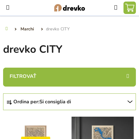
Vai
Ricerca
al
CA
contenuto
DE
Marchi
drevko CITY
Casa
SP
drevko CITY
O
Ordina per:
Si consiglia di
r
d
E
i
l
n
e
a