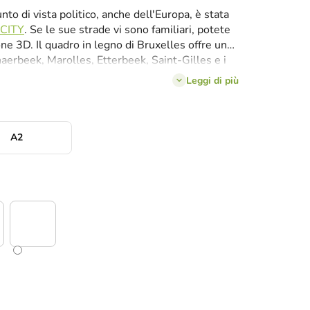
nto di vista politico, anche dell'Europa, è stata
 CITY
. Se le sue strade vi sono familiari, potete
e 3D. Il quadro in legno di Bruxelles offre una
aerbeek, Marolles, Etterbeek, Saint-Gilles e i
ruxelles può risplendere anche sulla vostra
Leggi di più
lsiasi combinazione di colori
.
A2