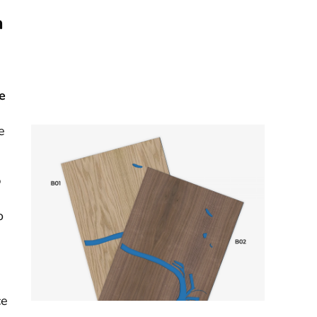
n
e
e
o
o
ce