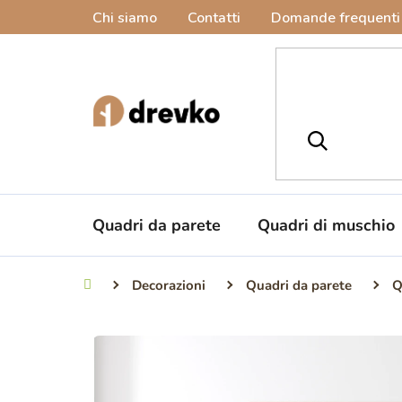
Vai
Chi siamo
Contatti
Domande frequenti
al
contenuto
Quadri da parete
Quadri di muschio
Decorazioni
Quadri da parete
Q
Casa