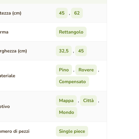
tezza (cm)
45
,
62
orma
Rettangolo
rghezza (cm)
32,5
,
45
Pino
,
Rovere
,
teriale
Compensato
Mappa
,
Città
,
tivo
Mondo
mero di pezzi
Single piece