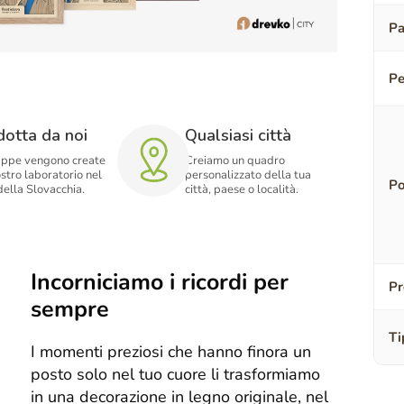
Pa
Pe
dotta da noi
Qualsiasi città
ppe vengono create
Creiamo un quadro
stro laboratorio nel
personalizzato della tua
Po
della Slovacchia.
città, paese o località.
Incorniciamo i ricordi per
Pr
sempre
Ti
I momenti preziosi che hanno finora un
posto solo nel tuo cuore li trasformiamo
in una decorazione in legno originale, nel