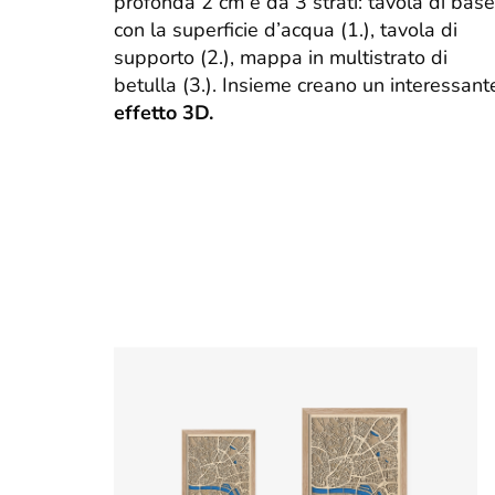
profonda 2 cm e da 3 strati: tavola di base
con la superficie d’acqua (1.), tavola di
supporto (2.), mappa in multistrato di
betulla (3.). Insieme creano un interessant
effetto 3D.