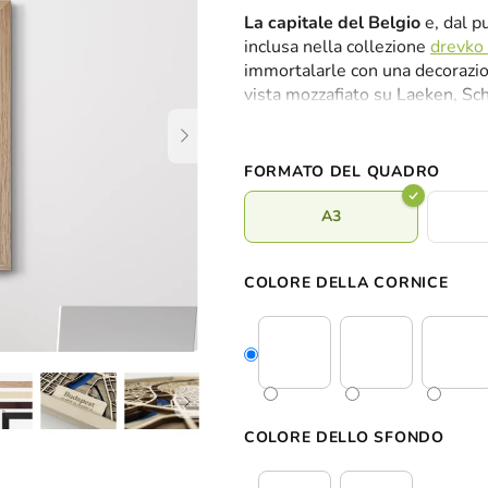
valutazione
La capitale del Belgio
e, dal pu
media
inclusa nella collezione
drevko
del
immortalarle con una decorazion
prodotto
vista mozzafiato
su Laeken, Sch
è
laghi di Ixelles. La mappa di B
0,0
parete
in 2 dimensioni
e
in qua
su
5
FORMATO DEL QUADRO
stelle.
A3
COLORE DELLA CORNICE
COLORE DELLO SFONDO