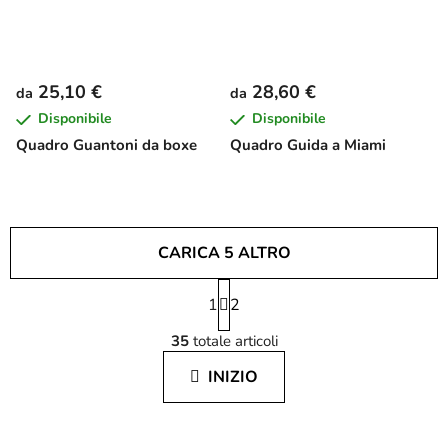
25,10 €
28,60 €
da
da
Disponibile
Disponibile
Quadro Guantoni da boxe
Quadro Guida a Miami
CARICA 5 ALTRO
P
1
a
2
C
g
35
totale articoli
i
o
n
n
INIZIO
a
t
z
r
i
o
o