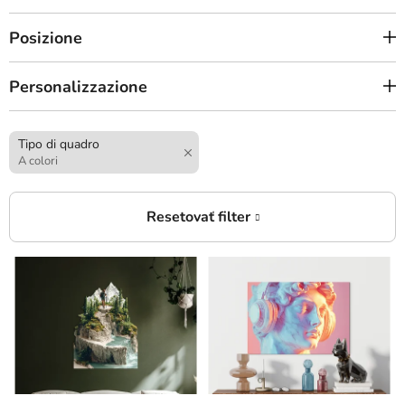
Posizione
Personalizzazione
Tipo di quadro
A colori
E
l
e
n
c
o
d