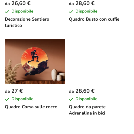
26,60 €
28,60 €
da
da
e
Disponibile
Disponibile
i
Decorazione Sentiero
Quadro Busto con cuffie
p
turistico
r
o
d
o
t
t
i
27 €
28,60 €
da
da
Disponibile
Disponibile
Quadro Corsa sulle rocce
Quadro da parete
Adrenalina in bici