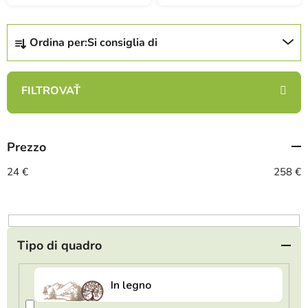
O
Ordina per:
Si consiglia di
r
d
i
n
a
m
Prezzo
e
n
24
€
258
€
t
o
d
e
Tipo di quadro
i
p
r