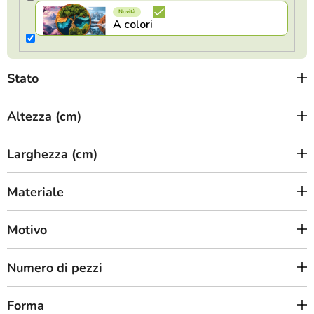
o
d
o
t
Stato
t
i
Altezza (cm)
Larghezza (cm)
Materiale
Motivo
Numero di pezzi
Forma