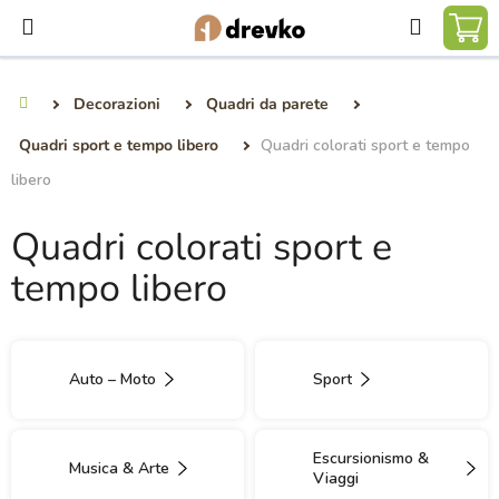
Vai
Ricerca
al
CA
contenuto
DE
Decorazioni
Quadri da parete
Casa
SP
Quadri sport e tempo libero
Quadri colorati sport e tempo
libero
Quadri colorati sport e
tempo libero
Auto – Moto
Sport
Escursionismo &
Musica & Arte
Viaggi