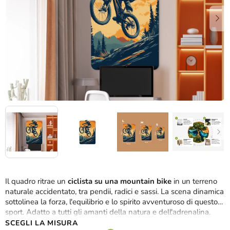
stelle.
Il quadro ritrae un
ciclista su una mountain bike
in un terreno
naturale accidentato, tra pendii, radici e sassi. La scena dinamica
sottolinea la forza, l'equilibrio e lo spirito avventuroso di questo
sport. Adatto a tutti gli amanti della natura e dell'adrenalina.
SCEGLI LA MISURA