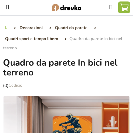
Vai
Ricerca
al
CA
contenuto
DE
Decorazioni
Quadri da parete
Casa
SP
Quadri sport e tempo libero
Quadro da parete In bici nel
terreno
Quadro da parete In bici nel
terreno
La
(0)
valutazione
media
del
prodotto
è
0,0
su
5