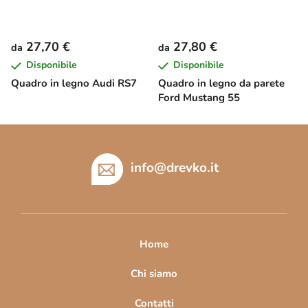
27,70 €
27,80 €
da
da
Disponibile
Disponibile
Quadro in legno Audi RS7
Quadro in legno da parete
Ford Mustang 55
P
i
è
info
@
drevko.it
d
i
p
a
Home
g
i
Chi siamo
n
Contatti