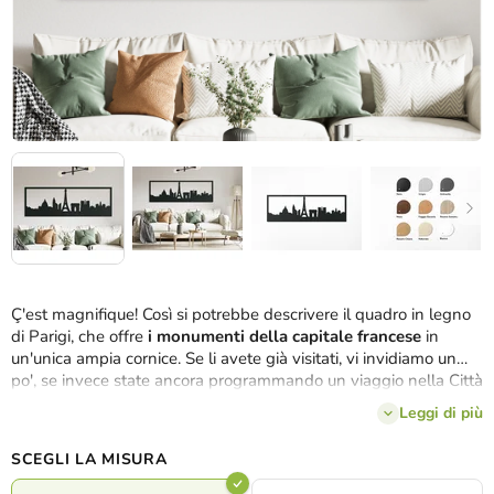
Ç'est magnifique!
Così si potrebbe descrivere il quadro in legno
di Parigi, che offre
i monumenti della capitale francese
in
un'unica ampia cornice. Se li avete già visitati, vi invidiamo un
po', se invece state ancora programmando un viaggio nella Città
dell'amore, vi auguriamo bon voyage! In ogni caso, i meravigliosi
Leggi di più
momenti della vostra visita in questa metropoli europea
potranno esservi ricordati ogni giorno dal
quadro panoramico
SCEGLI LA MISURA
di Parigi
, che raffigura i monumenti storici in fila uno dietro
l'altro in
3 dimensioni
e
8 colori
decorativi.