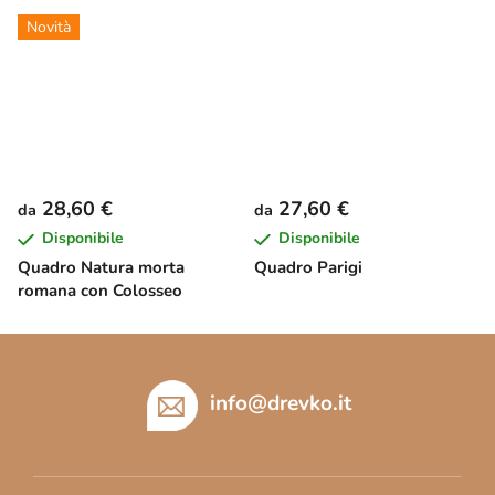
Novità
28,60 €
27,60 €
da
da
Disponibile
Disponibile
Quadro Natura morta
Quadro Parigi
romana con Colosseo
P
i
è
info
@
drevko.it
d
i
p