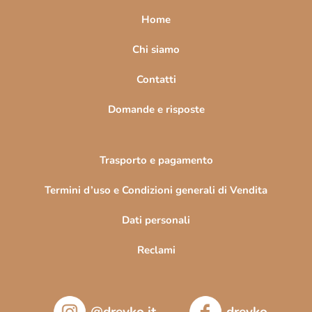
a
Home
g
i
Chi siamo
n
Contatti
a
Domande e risposte
Trasporto e pagamento
Termini d’uso e Condizioni generali di Vendita
Dati personali
Reclami
@drevko.it
drevko