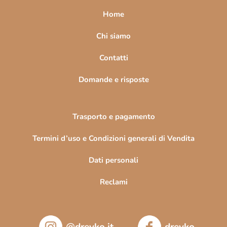
a
Home
g
i
Chi siamo
n
Contatti
a
Domande e risposte
Trasporto e pagamento
Termini d’uso e Condizioni generali di Vendita
Dati personali
Reclami
@drevko.it
drevko