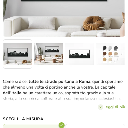
Come si dice,
tutte le strade portano a Roma
, quindi speriamo
che almeno una volta ci portino anche le vostre. La capitale
dell'Italia
ha un carattere unico, soprattutto grazie alla sua
storia, alla sua ricca cultura e alla sua importanza ecclesiastica.
Abbiamo cercato di catturare l'anima della città eterna
Leggi di più
attraverso i suoi monumenti più significativi. Il quadro in legno
Roma riassume così tutti in un
ampio panorama
in 3 dimensioni
SCEGLI LA MISURA
e in diversi colori.