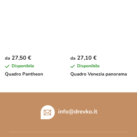
27,50 €
27,10 €
da
da
Disponibile
Disponibile
Quadro Pantheon
Quadro Venezia panorama
P
i
è
info
@
drevko.it
d
i
p