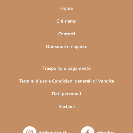
a
Home
g
i
Chi siamo
n
Contatti
a
Domande e risposte
Trasporto e pagamento
Termini d’uso e Condizioni generali di Vendita
Dati personali
Reclami
@drevko.it
drevko