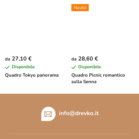
Novità
27,10 €
28,60 €
da
da
Disponibile
Disponibile
Quadro Tokyo panorama
Quadro Picnic romantico
sulla Senna
P
i
è
info
@
drevko.it
d
i
p