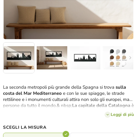
La seconda metropoli più grande della Spagna si trova
sulla
costa del Mar Mediterraneo
e con le sue spiagge, le strade
rettilinee e i monumenti culturali attira non solo gli europei, ma
persone da tutto il mondo.& nbsp;
La capitale della Catalogna
è
ricca di edifici storici e moderni, con cui abbiamo riempito
Leggi di più
l'immagine panoramica di Barcellona
in 3 dimensioni e 8
decorazioni
. Riconoscerete alcuni di essi dalle loro sagome
SCEGLI LA MISURA
caratteristiche?