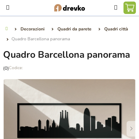
Vai
Ricerca
al
CA
contenuto
DE
Decorazioni
Quadri da parete
Quadri città
Casa
SP
Quadro Barcellona panorama
Quadro Barcellona panorama
La
(0)
valutazione
media
del
prodotto
è
0,0
su
5
stelle.