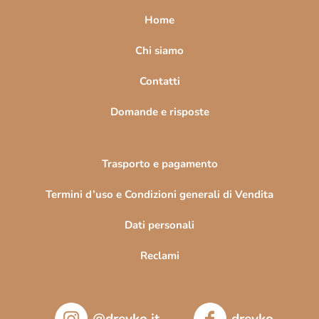
a
Home
g
i
Chi siamo
n
Contatti
a
Domande e risposte
Trasporto e pagamento
Termini d’uso e Condizioni generali di Vendita
Dati personali
Reclami
@drevko.it
drevko