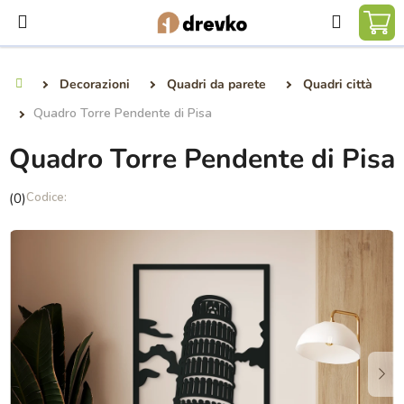
Vai
Ricerca
al
CA
contenuto
DE
Decorazioni
Quadri da parete
Quadri città
Casa
SP
Quadro Torre Pendente di Pisa
Quadro Torre Pendente di Pisa
La
(0)
valutazione
media
del
prodotto
è
0,0
su
5
stelle.