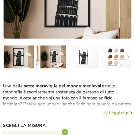
Una delle
sette meraviglie del mondo medievale
nelle
fotografie è regolarmente sostenuta da persone di tutto il
mondo. Avete anche voi una foto con il famoso edificio
inclinato? Potete aggiungervi anche l'originale quadro da parete
Torre pendente di Pisa in
3 dimensioni
e
8 tonalità
. Il vostro
Leggi di più
interno sarà così decorato dallo storico
tesoro toscano del XII
secolo
a 8 piani. La struttura della torre si inclina di 4,5 metri
SCEGLI LA MISURA
nella Piazza del Duomo, che fa parte del patrimonio culturale
dell'
UNESCO
.