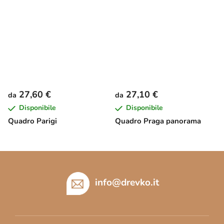
27,60 €
27,10 €
da
da
Disponibile
Disponibile
Quadro Parigi
Quadro Praga panorama
P
i
è
info
@
drevko.it
d
i
p