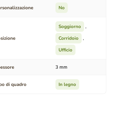
rsonalizzazione
No
Soggiorno
,
sizione
Corridoio
,
Ufficio
essore
3 mm
po di quadro
In legno