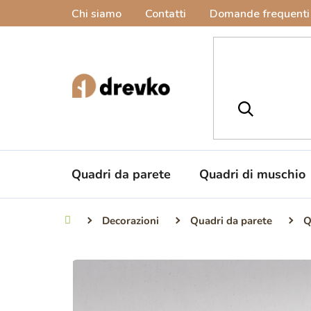
Vai
Chi siamo
Contatti
Domande frequenti
al
contenuto
Quadri da parete
Quadri di muschio
Decorazioni
Quadri da parete
Q
Casa