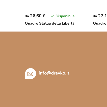
26,60 €
27,1
Disponibile
da
da
Quadro Statua della Libertà
Quadro 
P
i
è
d
i
p
info
@
drevko.it
a
g
i
n
a