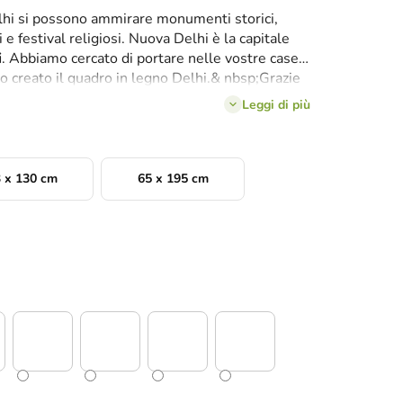
lhi si possono ammirare monumenti storici,
i e festival religiosi. Nuova Delhi è la capitale
i
. Abbiamo cercato di portare nelle vostre case il
o creato il quadro in legno Delhi.& nbsp;Grazie
, questa decorazione è perfetta per riempire lo
Leggi di più
V, il letto, in ufficio o in corridoio.
 x 130 cm
65 x 195 cm