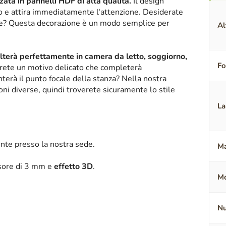
ata in pannelli HDF di alta qualità.
Il design
ico e attira immediatamente l'attenzione. Desiderate
nte? Questa decorazione è un modo semplice per
Al
alterà perfettamente in camera da letto, soggiorno,
F
erete un motivo delicato che completerà
terà il punto focale della stanza? Nella nostra
oni diverse, quindi troverete sicuramente lo stile
La
nte presso la nostra sede.
Ma
ssore di 3 mm e
effetto 3D
.
Mo
Nu