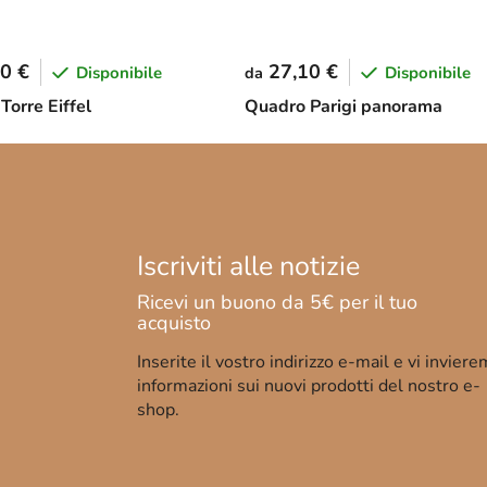
0 €
27,10 €
Disponibile
Disponibile
da
Torre Eiffel
Quadro Parigi panorama
Inserite il vostro indirizzo e-mail e vi invier
informazioni sui nuovi prodotti del nostro e-
shop.