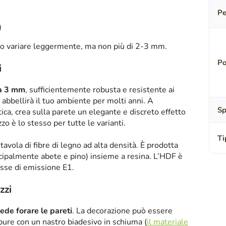
Pe
)
o variare leggermente, ma non più di 2-3 mm.
Po
i
sa 3 mm
, sufficientemente robusta e resistente ai
abbellirà il tuo ambiente per molti anni. A
Sp
tica, crea sulla parete un elegante e discreto effetto
zzo è lo stesso per tutte le varianti.
Ti
tavola di fibre di legno ad alta densità. È prodotta
ipalmente abete e pino) insieme a resina. L’HDF è
asse di emissione E1.
zzi
iede forare le pareti
. La decorazione può essere
oppure con un nastro biadesivo in schiuma (
il materiale