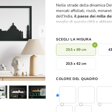
valutazione
Nelle strade della dinamica De
media
mercati affollati, risciò, minaret
del
dell'India,
il paese dei mille de
prodotto
meglio di questa città e abbiam
è
alla sua
ampiezza panoramica
0,0
spazio libero sopra il divano, la T
su
5
SCEGLI LA MISURA
stelle.
29,5 x 89 cm
43
20,5 x 62 cm
COLORE DEL QUADRO