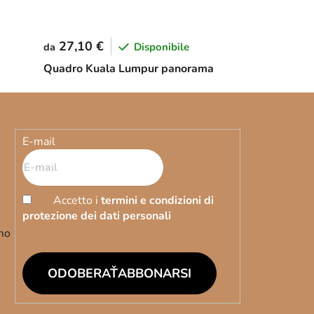
27,10 €
Disponibile
da
Quadro Kuala Lumpur panorama
E-mail
Accetto i
termini e condizioni di
protezione dei dati personali
emo
ABBONARSI