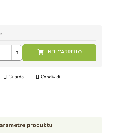
te
Guarda
Condividi