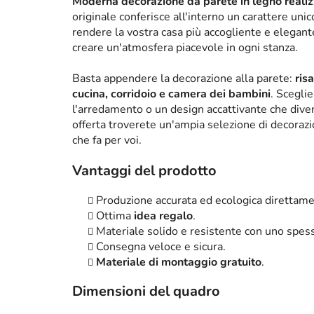
Moderna decorazione da parete in legno realizz
originale conferisce all'interno un carattere un
rendere la vostra casa più accogliente e elega
creare un'atmosfera piacevole in ogni stanza.
Basta appendere la decorazione alla parete:
ris
cucina, corridoio e camera dei bambini
. Scegli
l'arredamento o un design accattivante che diven
offerta troverete un'ampia selezione di decorazi
che fa per voi.
Vantaggi del prodotto
Produzione accurata ed ecologica direttame
Ottima
idea regalo
.
Materiale solido e resistente con uno spe
Consegna veloce e sicura.
Materiale di montaggio gratuito
.
Dimensioni del quadro