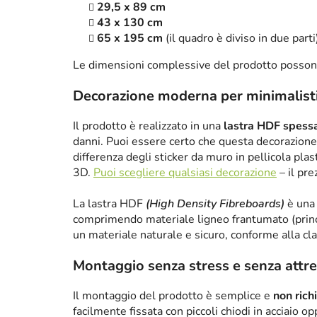
29,5 x 89 cm
43 x 130 cm
65 x 195 cm
(il quadro è diviso in due parti
Le dimensioni complessive del prodotto posson
Decorazione moderna per minimalist
Il prodotto è realizzato in una
lastra HDF spes
danni. Puoi essere certo che questa decorazione 
differenza degli sticker da muro in pellicola plas
3D.
Puoi scegliere qualsiasi decorazione
– il pre
La lastra HDF
(High Density Fibreboards)
è una 
comprimendo materiale ligneo frantumato (princ
un materiale naturale e sicuro, conforme alla cl
Montaggio senza stress e senza attre
Il montaggio del prodotto è semplice e
non rich
facilmente fissata con piccoli chiodi in acciaio 