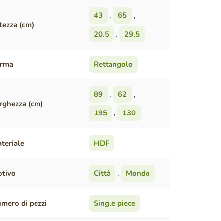
43
,
65
,
tezza (cm)
20,5
,
29,5
orma
Rettangolo
89
,
62
,
rghezza (cm)
195
,
130
teriale
HDF
tivo
Città
,
Mondo
mero di pezzi
Single piece