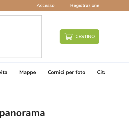
Accesso
Registrazione
CARRELLO
DELLA
SPESA
vita
Mappe
Cornici per foto
Citazioni da 
 panorama