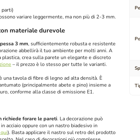
Pe
 parti)
ossono variare leggermente, ma non più di 2-3 mm.
con materiale durevole
Po
spessa 3 mm
, sufficientemente robusta e resistente
razione abbellirà il tuo ambiente per molti anni. A
a plastica, crea sulla parete un elegante e discreto
azione
– il prezzo è lo stesso per tutte le varianti.
Sp
è una tavola di fibre di legno ad alta densità. È
antumato (principalmente abete e pino) insieme a
Ti
curo, conforme alla classe di emissione E1.
 richiede forare le pareti
. La decorazione può
i in acciaio oppure con un nastro biadesivo in
 qui
). Basta applicare il nastro sul retro del prodotto
scelto. Nel caso di decorazioni più complesse,