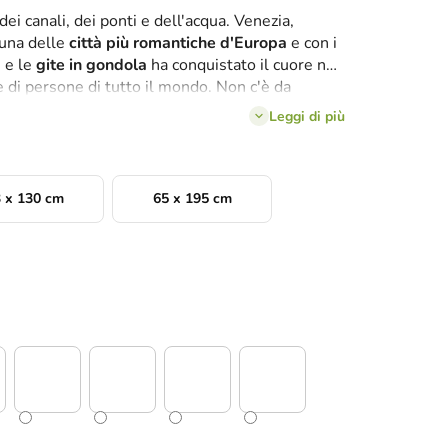
 dei canali, dei ponti e dell'acqua. Venezia,
 una delle
città più romantiche d'Europa
e con i
e e le
gite in gondola
ha conquistato il cuore non
 di persone di tutto il mondo. Non c'è da
uadro in legno Venezia riunisce in sé i
Leggi di più
angoli più belli della città, disposti in fila in
3
zione.
 x 130 cm
65 x 195 cm