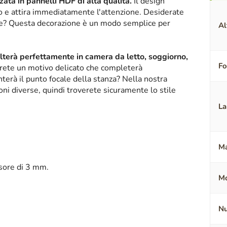
ata in pannelli HDF di alta qualità.
Il design
ico e attira immediatamente l'attenzione. Desiderate
nte? Questa decorazione è un modo semplice per
Al
alterà perfettamente in camera da letto, soggiorno,
F
erete un motivo delicato che completerà
terà il punto focale della stanza? Nella nostra
oni diverse, quindi troverete sicuramente lo stile
La
Ma
sore di 3 mm.
Mo
Nu