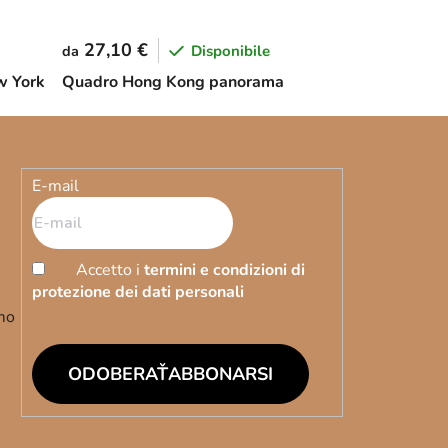
27,10 €
Disponibile
da
w York
Quadro Hong Kong panorama
E-mail
Accetto i
termini e condizioni di
protezione dei dati personali
emo
ABBONARSI