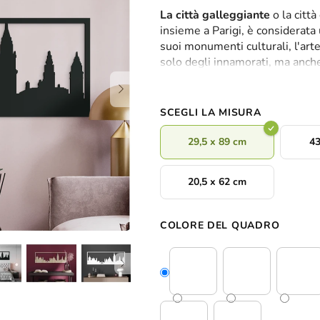
valutazione
La città galleggiante
o la città
media
insieme a Parigi, è considerata
del
suoi monumenti culturali, l'art
prodotto
solo degli innamorati, ma anche
è
stupirsi se anche il vostro. Il q
0,0
monumenti più significativi e gli 
su
dimensioni
e
8 colori
di decora
5
SCEGLI LA MISURA
stelle.
29,5 x 89 cm
43
20,5 x 62 cm
COLORE DEL QUADRO