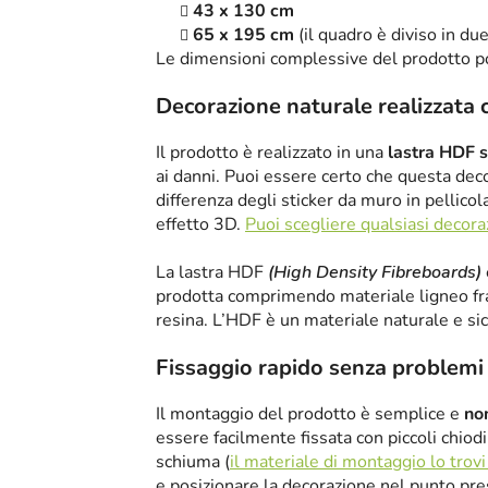
43 x 130 cm
65 x 195 cm
(il quadro è diviso in due
Le dimensioni complessive del prodotto p
Decorazione naturale realizzata 
Il prodotto è realizzato in una
lastra HDF 
ai danni. Puoi essere certo che questa deco
differenza degli sticker da muro in pellicol
effetto 3D.
Puoi scegliere qualsiasi decor
La lastra HDF
(High Density Fibreboards)
prodotta comprimendo materiale ligneo fr
resina. L’HDF è un materiale naturale e si
Fissaggio rapido senza problemi
Il montaggio del prodotto è semplice e
non
essere facilmente fissata con piccoli chiod
schiuma (
il materiale di montaggio lo trovi
e posizionare la decorazione nel punto pre