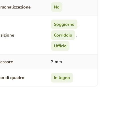
rsonalizzazione
No
Soggiorno
,
sizione
Corridoio
,
Ufficio
essore
3 mm
po di quadro
In legno