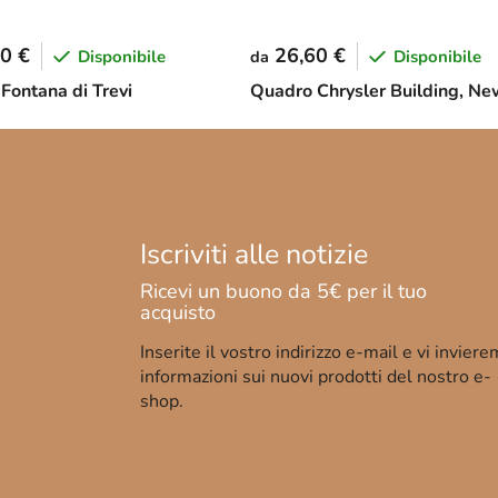
0 €
26,60 €
Disponibile
Disponibile
da
Fontana di Trevi
Quadro Chrysler Building, Ne
Inserite il vostro indirizzo e-mail e vi invier
informazioni sui nuovi prodotti del nostro e-
shop.