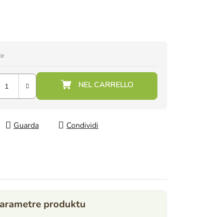
te
Guarda
Condividi