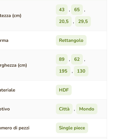
43
,
65
,
tezza (cm)
20,5
,
29,5
orma
Rettangolo
89
,
62
,
rghezza (cm)
195
,
130
teriale
HDF
tivo
Città
,
Mondo
mero di pezzi
Single piece