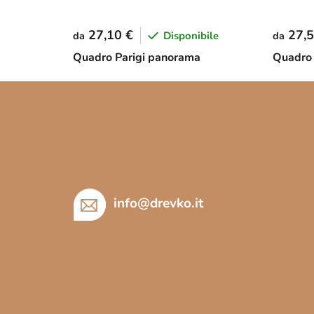
27,10 €
27,5
Disponibile
da
da
Quadro Parigi panorama
Quadro 
P
i
è
d
i
p
info
@
drevko.it
a
g
i
n
a