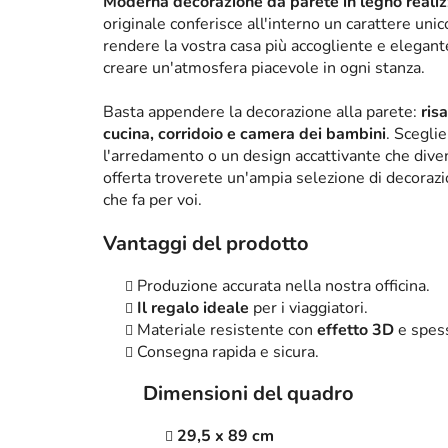
Moderna decorazione da parete in legno realizz
originale conferisce all'interno un carattere un
rendere la vostra casa più accogliente e elega
creare un'atmosfera piacevole in ogni stanza.
Basta appendere la decorazione alla parete:
ris
cucina, corridoio e camera dei bambini
. Scegli
l'arredamento o un design accattivante che diven
offerta troverete un'ampia selezione di decorazi
che fa per voi.
Vantaggi del prodotto
Produzione accurata nella nostra officina.
Il regalo ideale
per i viaggiatori.
Materiale resistente con
effetto 3D
e spes
Consegna rapida e sicura.
Dimensioni del quadro
29,5 x 89 cm