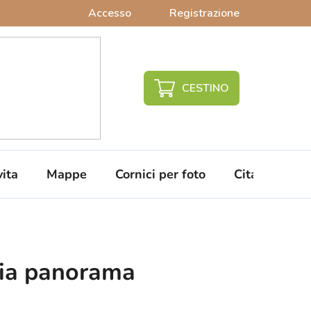
Accesso
Registrazione
CARRELLO
DELLA
SPESA
vita
Mappe
Cornici per foto
Citazioni da 
ia panorama