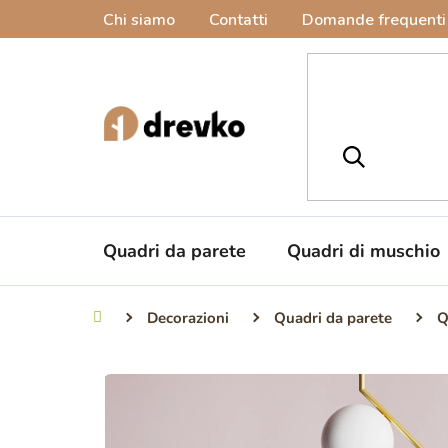
Vai
Chi siamo
Contatti
Domande frequenti
al
contenuto
Quadri da parete
Quadri di muschio
Decorazioni
Quadri da parete
Q
Casa