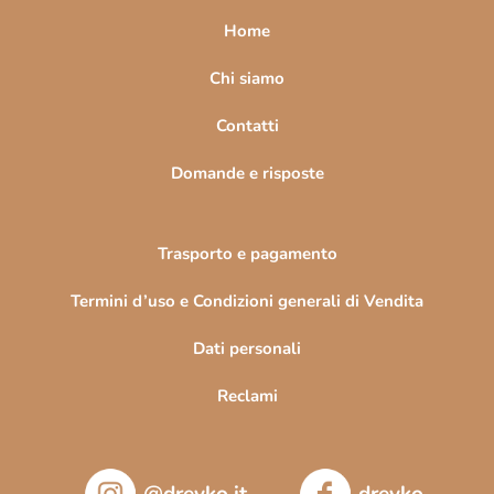
a
Home
g
i
Chi siamo
n
Contatti
a
Domande e risposte
Trasporto e pagamento
Termini d’uso e Condizioni generali di Vendita
Dati personali
Reclami
@drevko.it
drevko