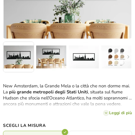
New Amsterdam, la Grande Mela o la città che non dorme mai.
La
più grande metropoli degli Stati Uniti
, situata sul fiume
Hudson che sfocia nell'Oceano Atlantico, ha molti soprannomi e
ancora più monumenti e attrazioni che vale la pena vedere.
Abbiamo cercato di immortalare il sogno americano di viaggiare
Leggi di più
delle persone di tutto il mondo attraverso un ampio panorama
in 3 dimensioni e 8 tonalità di legno. L'immagine di New York
SCEGLI LA MISURA
può così abbellire la vostra casa, ovunque vi troviate.