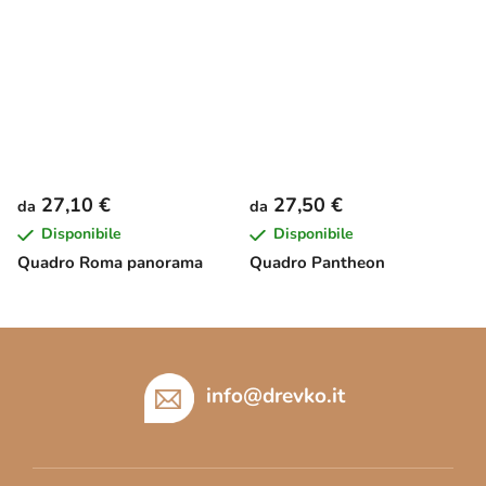
27,10 €
27,50 €
da
da
Disponibile
Disponibile
Quadro Roma panorama
Quadro Pantheon
P
i
è
info
@
drevko.it
d
i
p