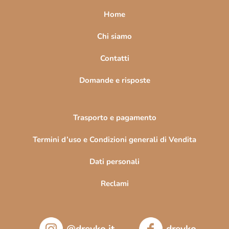
a
Home
g
i
Chi siamo
n
Contatti
a
Domande e risposte
Trasporto e pagamento
Termini d’uso e Condizioni generali di Vendita
Dati personali
Reclami
@drevko.it
drevko