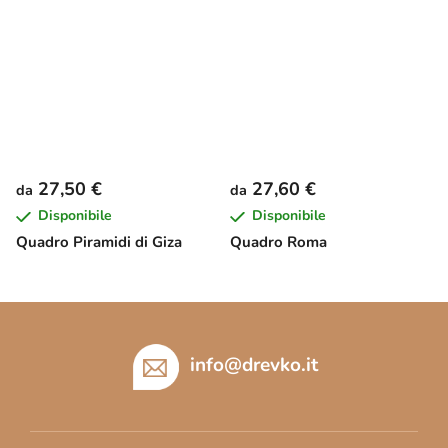
27,50 €
27,60 €
da
da
Disponibile
Disponibile
Quadro Piramidi di Giza
Quadro Roma
P
i
è
info
@
drevko.it
d
i
p