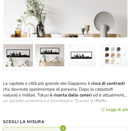
La capitale e città più grande del Giappone è
ricca di contrasti
che dovreste sperimentare di persona. Dopo le catastrofi
naturali e militari, Tokyo
è risorta dalle ceneri
ed è attualmente
un gigante economico e tecnologico. Questo si riflette
naturalmente nell'aspetto della città, che offre una vista unica
Leggi di più
sullo
skyline dei grattacieli
, immortalato anche dal nostro
quadro in legno Tokyo
in 3 dimensioni
e
8 colori
.
SCEGLI LA MISURA