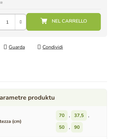
te
Guarda
Condividi
70
,
37,5
,
tezza (cm)
50
,
90