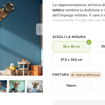
valutazione
La rappresentazione artistica d
media
tattico
combina la dedizione e i
del
dell'impiego militare. Il cane è
prodotto
ironicamente il ruolo dei cani d
è
inaspettato unisce coraggio, int
0,0
su
5
SCEGLI LA MISURA
stelle.
50 x 46 cm
70
37,5 x 34,5 cm
FINITURA
Vedi la differenza
Opaco