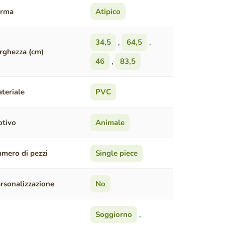
orma
Atipico
34,5
,
64,5
,
rghezza (cm)
46
,
83,5
teriale
PVC
tivo
Animale
mero di pezzi
Single piece
rsonalizzazione
No
Soggiorno
,