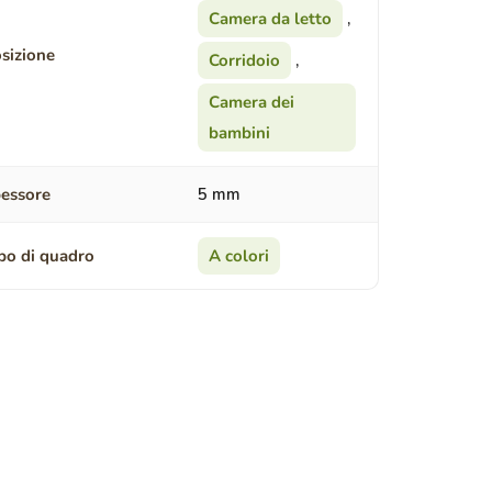
Camera da letto
,
sizione
Corridoio
,
Camera dei
bambini
essore
5 mm
po di quadro
A colori