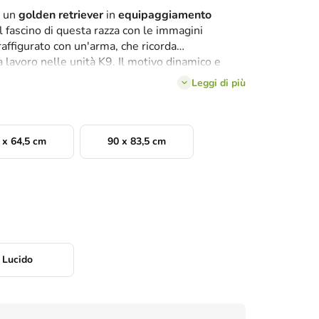
i un
golden retriever
in
equipaggiamento
l fascino di questa razza con le immagini
 raffigurato con un'arma, che ricorda
a lavoro nelle unità K9. Il motivo dinamico e
elligenza e un pizzico di fantasia.
Leggi di più
 x 64,5 cm
90 x 83,5 cm
Lucido