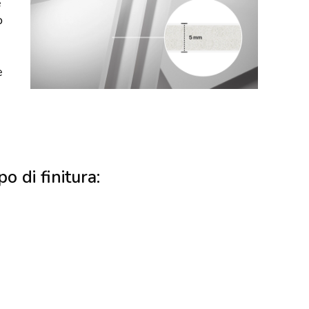
e
o
e
po di finitura: