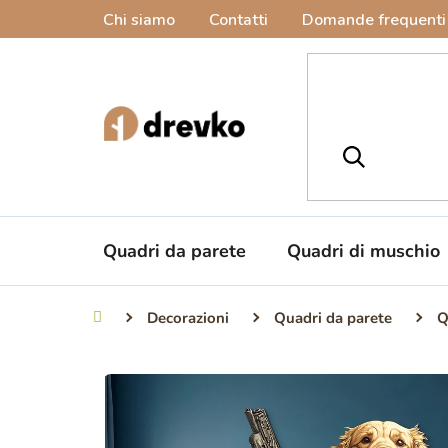
Vai
Chi siamo
Contatti
Domande frequenti
al
contenuto
Quadri da parete
Quadri di muschio
Decorazioni
Quadri da parete
Q
Casa