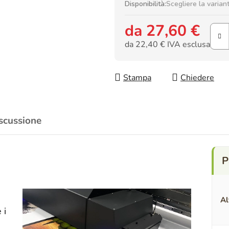
Disponibilità:
Scegliere la varian
da
27,60 €
da
22,40 €
IVA esclusa
Prezzo della misura:
Stampa
Chiedere
scussione
Al
 i