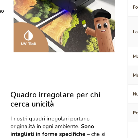
F
no
La
Ma
Mo
Quadro irregolare per chi
Nu
cerca unicità
Pe
I nostri quadri irregolari portano
originalità in ogni ambiente.
Sono
intagliati in forme specifiche –
che si