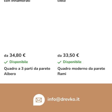
con innamorati
cielo
34,80 €
33,50 €
da
da
Disponibile
Disponibile
Quadro a 3 parti da parete
Quadro moderno da parete
Albero
Rami
P
i
è
info
@
drevko.it
d