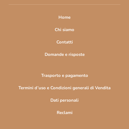
i
p
a
Home
g
i
Chi siamo
n
Contatti
a
Domande e risposte
Trasporto e pagamento
Termini d’uso e Condizioni generali di Vendita
Dati personali
Reclami