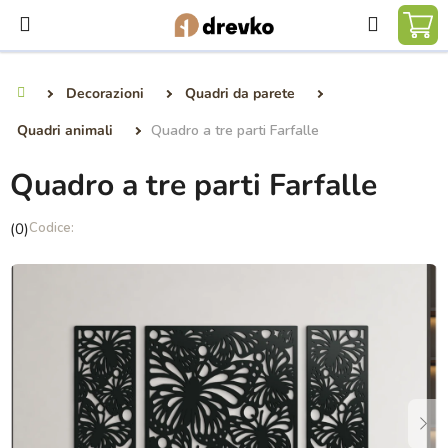
Vai
Ricerca
al
CA
contenuto
DE
Decorazioni
Quadri da parete
Casa
SP
Quadri animali
Quadro a tre parti Farfalle
Quadro a tre parti Farfalle
La
(0)
valutazione
media
del
prodotto
è
0,0
su
5
stelle.