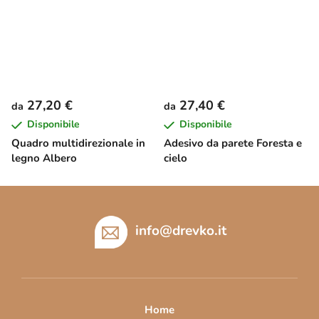
27,20 €
27,40 €
da
da
Disponibile
Disponibile
Quadro multidirezionale in
Adesivo da parete Foresta e
legno Albero
cielo
P
i
è
info
@
drevko.it
d
i
p
a
Home