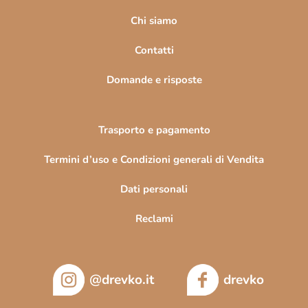
g
i
Chi siamo
n
Contatti
a
Domande e risposte
Trasporto e pagamento
Termini d’uso e Condizioni generali di Vendita
Dati personali
Reclami
@drevko.it
drevko