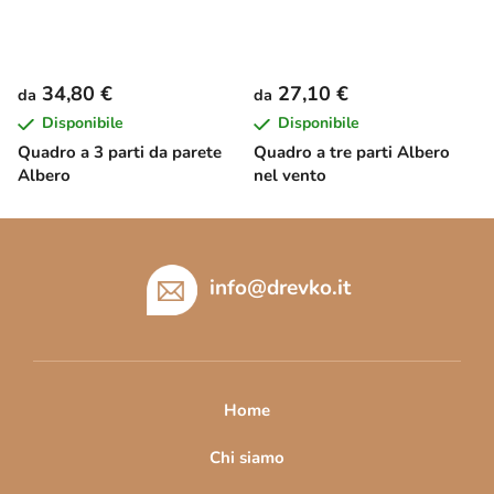
34,80 €
27,10 €
da
da
Disponibile
Disponibile
Quadro a 3 parti da parete
Quadro a tre parti Albero
Albero
nel vento
P
i
è
info
@
drevko.it
d
i
p
a
Home
g
i
Chi siamo
n