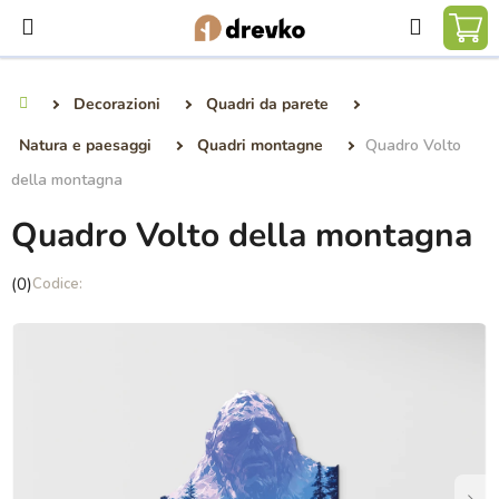
Vai
Ricerca
al
CA
contenuto
DE
Decorazioni
Quadri da parete
Casa
SP
Natura e paesaggi
Quadri montagne
Quadro Volto
della montagna
Quadro Volto della montagna
La
(0)
valutazione
media
del
prodotto
è
0,0
su
5
stelle.