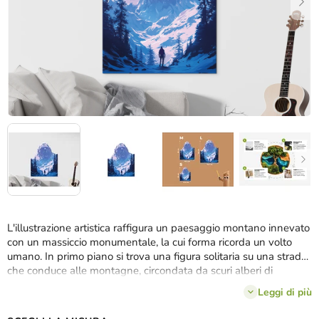
L'illustrazione artistica raffigura un paesaggio montano innevato
con un massiccio monumentale, la cui forma ricorda un volto
umano. In primo piano si trova una figura solitaria su una strada
che conduce alle montagne, circondata da scuri alberi di
conifere, che accentuano la sensazione di silenzio e rispetto.
Leggi di più
L'opera ha un effetto mistico e simbolico, come se la montagna
stessa fosse custode di antichi segreti.