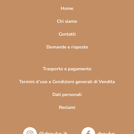
a
Home
g
i
Chi siamo
n
Contatti
a
Domande e risposte
Trasporto e pagamento
Termini d’uso e Condizioni generali di Vendita
Dati personali
Reclami
@drevko.it
drevko