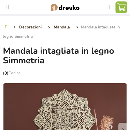
Vai
Ricerca
al
CA
contenuto
DE
Decorazioni
Mandala
Mandala intagliata in
Casa
SP
legno Simmetria
Mandala intagliata in legno
Simmetria
La
(0)
valutazione
media
del
prodotto
è
0,0
su
5
stelle.