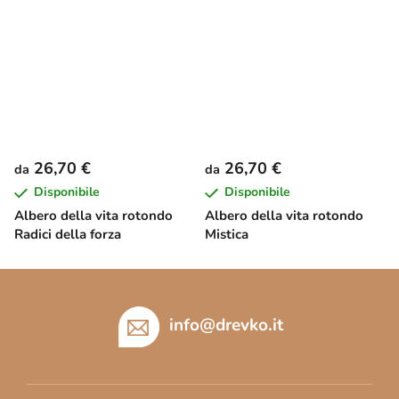
26,70 €
26,70 €
da
da
Disponibile
Disponibile
Albero della vita rotondo
Albero della vita rotondo
Radici della forza
Mistica
P
i
è
info
@
drevko.it
d
i
p