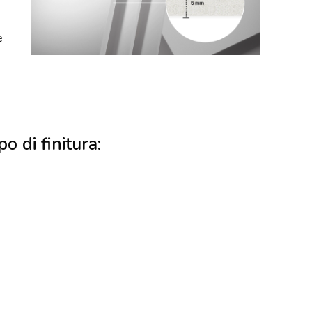
e
po di finitura: