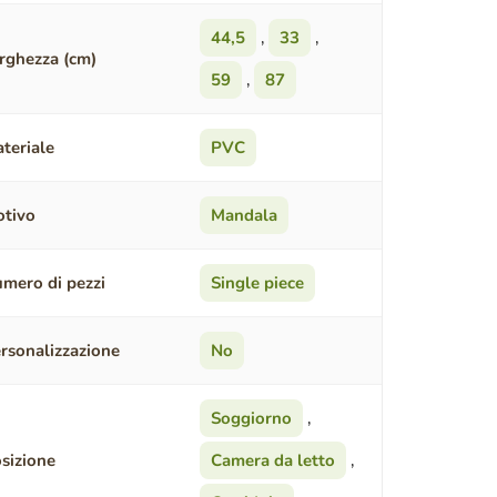
44,5
,
33
,
rghezza (cm)
59
,
87
teriale
PVC
tivo
Mandala
mero di pezzi
Single piece
rsonalizzazione
No
Soggiorno
,
sizione
Camera da letto
,