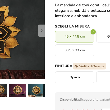
valutazione
La mandala dai toni dorati, dal
media
eleganza, nobiltà e bellezza 
del
interiore e abbondanza
.
prodotto
è
SCEGLI LA MISURA
0,0
su
45 x 44,5 cm
6
5
stelle.
33,5 x 33 cm
FINITURA
Vedi la differenza
Opaco
Disponibilità:
Scegliere la varian