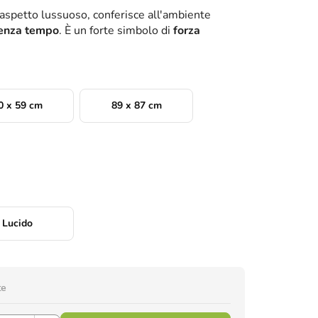
l'aspetto lussuoso, conferisce all'ambiente
senza tempo
. È un forte simbolo di
forza
0 x 59 cm
89 x 87 cm
Lucido
te