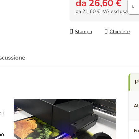
da
26,60 €
da
21,60 €
IVA esclusa
Prezzo della misura:
Stampa
Chiedere
scussione
Al
 i
F
no