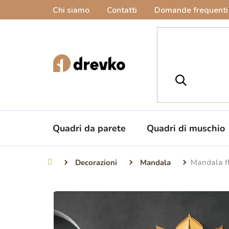
Vai
Chi siamo
Contatti
Domande frequenti
al
contenuto
Quadri da parete
Quadri di muschio
Decorazioni
Mandala
Mandala fl
Casa