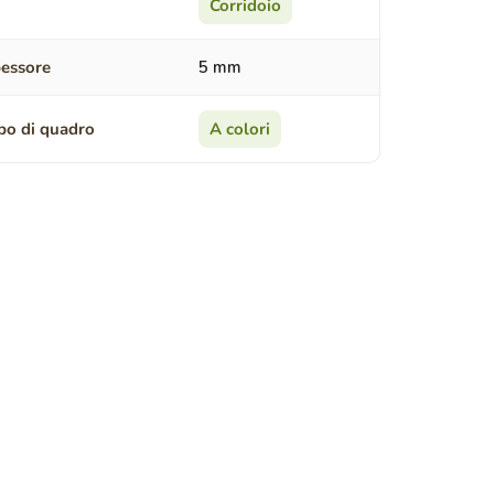
Corridoio
essore
5 mm
po di quadro
A colori