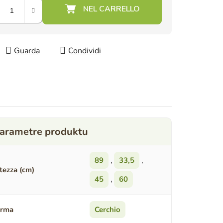
Guarda
Condividi
89
,
33,5
,
tezza (cm)
45
,
60
orma
Cerchio