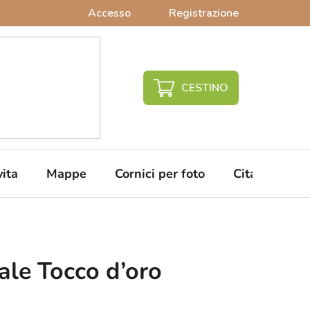
Accesso
Registrazione
CARRELLO
DELLA
SPESA
vita
Mappe
Cornici per foto
Citazioni da 
ale Tocco d’oro