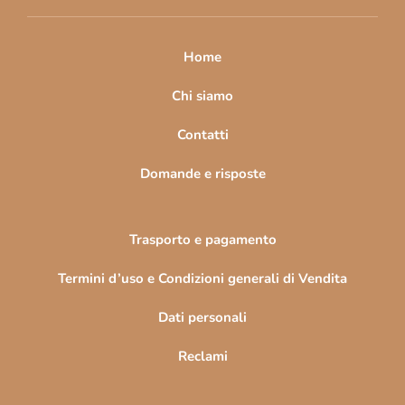
i
p
a
Home
g
i
Chi siamo
n
Contatti
a
Domande e risposte
Trasporto e pagamento
Termini d’uso e Condizioni generali di Vendita
Dati personali
Reclami