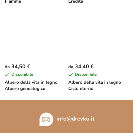
Fiamme
Eredità
34,50 €
34,40 €
da
da
Disponibile
Disponibile
Albero della vita in legno
Albero della vita in legno
Albero genealogico
Ciclo eterno
P
i
è
info
@
drevko.it
d