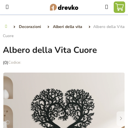
Vai
Ricerca
al
CA
contenuto
DE
Decorazioni
Alberi della vita
Albero della Vita
Casa
SP
Cuore
Albero della Vita Cuore
La
(0)
valutazione
media
del
prodotto
è
0,0
su
5
stelle.