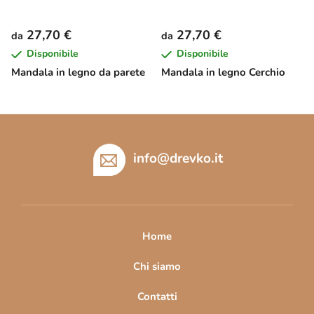
27,70 €
27,70 €
da
da
Disponibile
Disponibile
Mandala in legno da parete
Mandala in legno Cerchio
P
i
è
info
@
drevko.it
d
i
p
a
Home
g
i
Chi siamo
n
Contatti
a