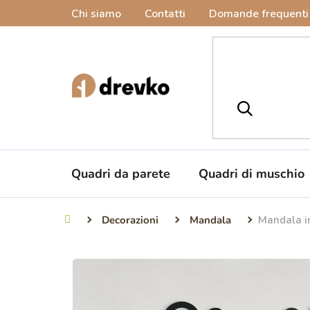
Vai
Chi siamo
Contatti
Domande frequenti
al
contenuto
Quadri da parete
Quadri di muschio
Decorazioni
Mandala
Mandala i
Casa