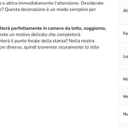
ico e attira immediatamente l'attenzione. Desiderate
nte? Questa decorazione è un modo semplice per
Al
alterà perfettamente in camera da letto, soggiorno,
F
erete un motivo delicato che completerà
terà il punto focale della stanza? Nella nostra
oni diverse, quindi troverete sicuramente lo stile
La
Ma
Mo
Nu