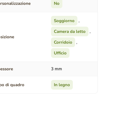
rsonalizzazione
No
Soggiorno
,
Camera da letto
,
sizione
Corridoio
,
Ufficio
essore
3 mm
po di quadro
In legno