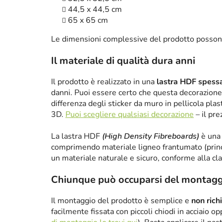
44,5 x 44,5 cm
65 x 65 cm
Le dimensioni complessive del prodotto posson
Il materiale di qualità dura anni
Il prodotto è realizzato in una
lastra HDF spes
danni. Puoi essere certo che questa decorazione 
differenza degli sticker da muro in pellicola plas
3D.
Puoi scegliere qualsiasi decorazione
– il pre
La lastra HDF
(High Density Fibreboards)
è una 
comprimendo materiale ligneo frantumato (princ
un materiale naturale e sicuro, conforme alla cl
Chiunque può occuparsi del montagg
Il montaggio del prodotto è semplice e
non rich
facilmente fissata con piccoli chiodi in acciaio 