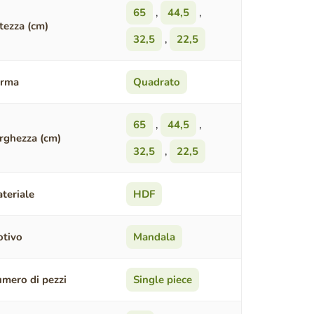
65
,
44,5
,
tezza (cm)
32,5
,
22,5
orma
Quadrato
65
,
44,5
,
rghezza (cm)
32,5
,
22,5
teriale
HDF
tivo
Mandala
mero di pezzi
Single piece