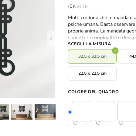
La
(0)
valutazione
Molti credono che le mandale a
media
psiche umana. Basta osservare
del
propria anima. La mandala geome
prodotto
soprattutto
originalità e desi
è
SCEGLI LA MISURA
0,0
su
32,5 x 32,5 cm
44,
5
stelle.
22,5 x 22,5 cm
COLORE DEL QUADRO