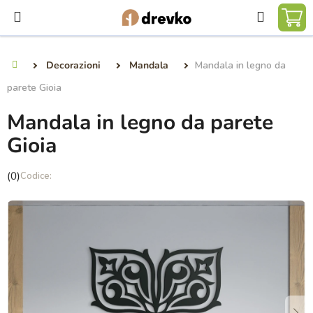
Vai
Ricerca
al
CA
contenuto
DE
Decorazioni
Mandala
Mandala in legno da
Casa
SP
parete Gioia
Mandala in legno da parete
Gioia
La
(0)
valutazione
media
del
prodotto
è
0,0
su
5
stelle.