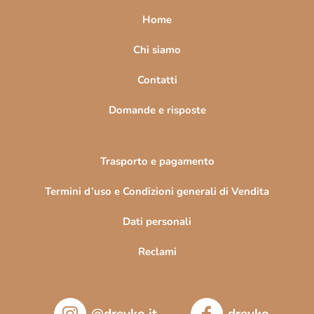
a
Home
g
i
Chi siamo
n
Contatti
a
Domande e risposte
Trasporto e pagamento
Termini d’uso e Condizioni generali di Vendita
Dati personali
Reclami
@drevko.it
drevko