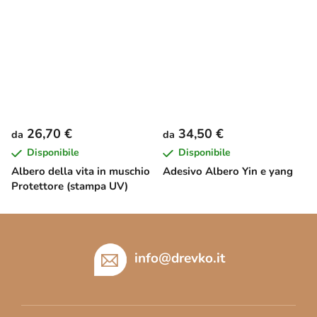
26,70 €
34,50 €
da
da
Disponibile
Disponibile
Albero della vita in muschio
Adesivo Albero Yin e yang
Protettore (stampa UV)
P
i
è
info
@
drevko.it
d
i
p