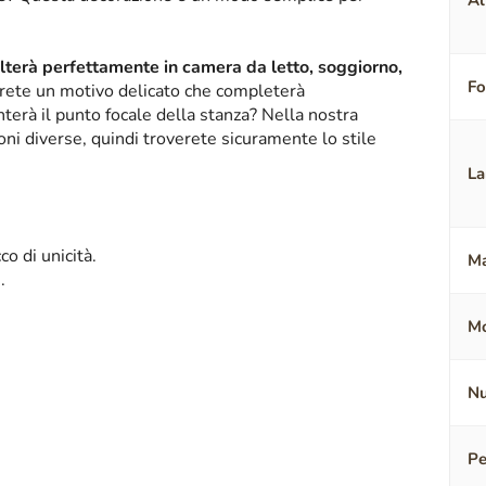
Al
alterà perfettamente in camera da letto, soggiorno,
F
erete un motivo delicato che completerà
terà il punto focale della stanza? Nella nostra
oni diverse, quindi troverete sicuramente lo stile
La
o di unicità.
Ma
.
Mo
Nu
Pe