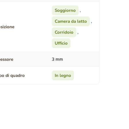
Soggiorno
,
Camera da letto
,
sizione
Corridoio
,
Ufficio
essore
3 mm
po di quadro
In legno