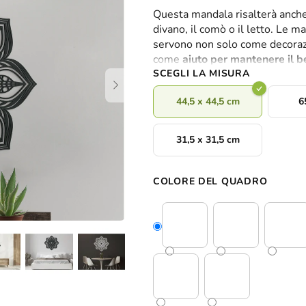
valutazione
Questa mandala risalterà anche
media
divano, il comò o il letto. Le 
del
servono non solo come decorazi
prodotto
come
aiuto per mantenere il 
è
SCEGLI LA MISURA
0,0
su
44,5 x 44,5 cm
6
5
stelle.
31,5 x 31,5 cm
COLORE DEL QUADRO