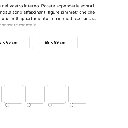
 nel vostro interno. Potete appenderla sopra il
mandala sono affascinanti figure simmetriche che
one nell'appartamento, ma in molti casi anche
benessere mentale
.
5 x 65 cm
89 x 89 cm