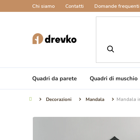
Vai
Chi siamo
Contatti
Domande frequenti
al
contenuto
Quadri da parete
Quadri di muschio
Decorazioni
Mandala
Mandala in
Casa