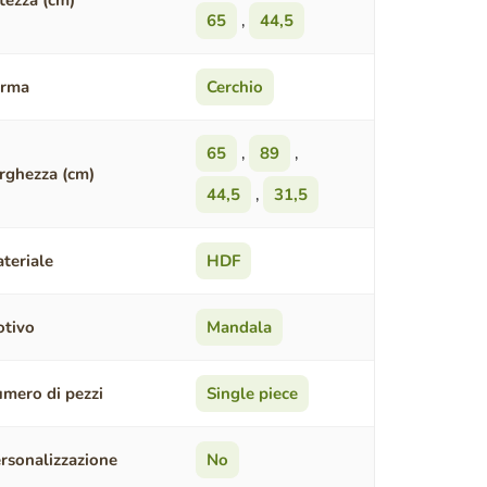
tezza (cm)
65
,
44,5
orma
Cerchio
65
,
89
,
rghezza (cm)
44,5
,
31,5
teriale
HDF
tivo
Mandala
mero di pezzi
Single piece
rsonalizzazione
No