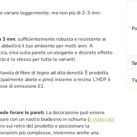
o variare leggermente, ma non più di 2-3 mm.
Po
sa 3 mm
, sufficientemente robusta e resistente ai
abbellirà il tuo ambiente per molti anni. A
tica, crea sulla parete un elegante e discreto effetto
zzo è lo stesso per tutte le varianti.
Sp
tavola di fibre di legno ad alta densità. È prodotta
ipalmente abete e pino) insieme a resina. L’HDF è
Ti
asse di emissione E1.
iede forare le pareti
. La decorazione può essere
oppure con un nastro biadesivo in schiuma (
il materiale
tro sul retro del prodotto e posizionare la
corazioni più complesse, invieremo anche una