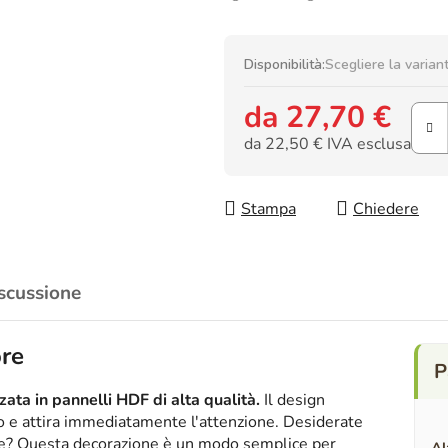
Disponibilità:
Scegliere la varian
da
27,70 €
da
22,50 €
IVA esclusa
Prezzo della misura:
Stampa
Chiedere
scussione
ore
ata in pannelli HDF di alta qualità.
Il design
ico e attira immediatamente l'attenzione. Desiderate
nte? Questa decorazione è un modo semplice per