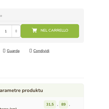
te
Guarda
Condividi
31,5
,
89
,