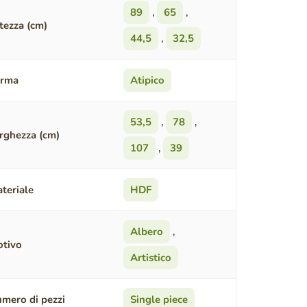
89
,
65
,
tezza (cm)
44,5
,
32,5
orma
Atipico
53,5
,
78
,
rghezza (cm)
107
,
39
teriale
HDF
Albero
,
tivo
Artistico
mero di pezzi
Single piece