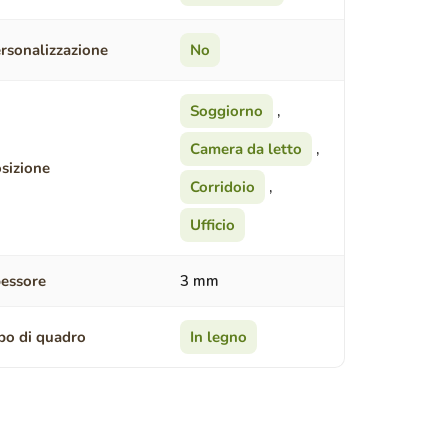
rsonalizzazione
No
Soggiorno
,
Camera da letto
,
sizione
Corridoio
,
Ufficio
essore
3 mm
po di quadro
In legno