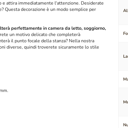
ico e attira immediatamente l'attenzione. Desiderate
nte? Questa decorazione è un modo semplice per
Al
alterà perfettamente in camera da letto, soggiorno,
F
erete un motivo delicato che completerà
terà il punto focale della stanza? Nella nostra
oni diverse, quindi troverete sicuramente lo stile
La
Ma
 mm.
Mo
Nu