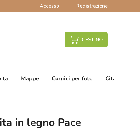
Accesso
Registrazione
CARRELLO
DELLA
SPESA
vita
Mappe
Cornici per foto
Citazioni da 
ita in legno Pace