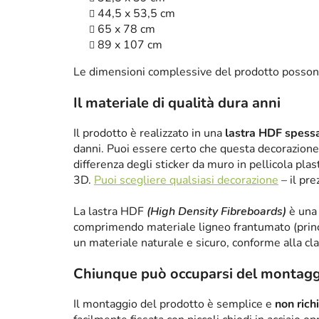
44,5 x 53,5 cm
65 x 78 cm
89 x 107 cm
Le dimensioni complessive del prodotto posson
Il materiale di qualità dura anni
Il prodotto è realizzato in una
lastra HDF spes
danni. Puoi essere certo che questa decorazione 
differenza degli sticker da muro in pellicola plas
3D.
Puoi scegliere qualsiasi decorazione
– il pre
La lastra HDF
(High Density Fibreboards)
è una 
comprimendo materiale ligneo frantumato (princ
un materiale naturale e sicuro, conforme alla cl
Chiunque può occuparsi del montagg
Il montaggio del prodotto è semplice e
non rich