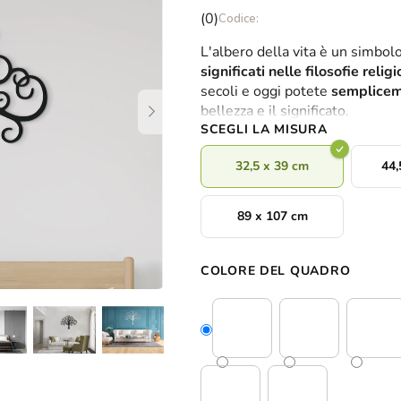
La
(0)
valutazione
L'albero della vita è un simbol
media
significati nelle filosofie religi
del
secoli e oggi potete
semplicem
prodotto
bellezza e il significato.
è
SCEGLI LA MISURA
0,0
su
32,5 x 39 cm
44,
5
stelle.
89 x 107 cm
COLORE DEL QUADRO