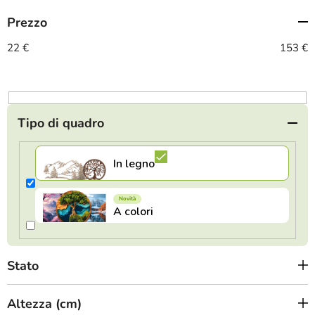
m
Prezzo
e
n
22
€
153
€
t
o
d
e
Tipo di quadro
i
p
r
o
d
o
t
Stato
t
i
Altezza (cm)