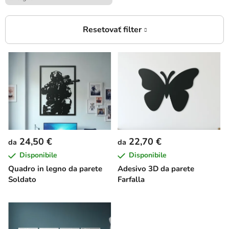
E
l
e
n
c
o
d
24,50 €
22,70 €
da
da
e
Disponibile
Disponibile
i
Quadro in legno da parete
Adesivo 3D da parete
p
Soldato
Farfalla
r
o
d
o