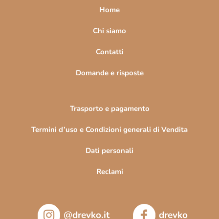
e
a
Home
l
g
e
i
Chi siamo
n
n
c
Contatti
o
a
Domande e risposte
Trasporto e pagamento
Termini d’uso e Condizioni generali di Vendita
Dati personali
Reclami
@drevko.it
drevko