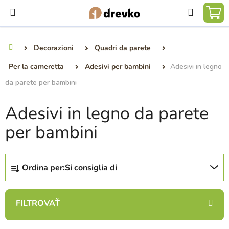
Vai
Ricerca
al
CA
contenuto
DE
Decorazioni
Quadri da parete
Casa
SP
Per la cameretta
Adesivi per bambini
Adesivi in legno
da parete per bambini
Adesivi in legno da parete
per bambini
O
Ordina per:
Si consiglia di
r
d
i
n
a