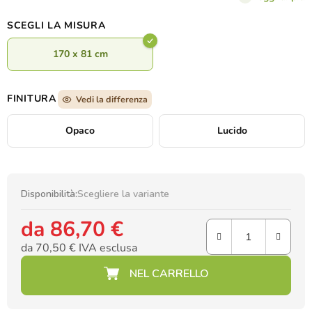
anni di crescita del bambino.
SCEGLI LA MISURA
170 x 81 cm
FINITURA
Vedi la differenza
Opaco
Lucido
Disponibilità:
Scegliere la variante
da
86,70 €
da
70,50 €
IVA esclusa
Prezzo della misura: