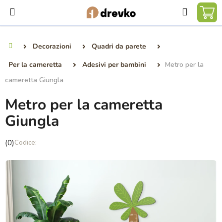
Vai
Ricerca
al
CA
contenuto
DE
Decorazioni
Quadri da parete
Casa
SP
Per la cameretta
Adesivi per bambini
Metro per la
cameretta Giungla
Metro per la cameretta
Giungla
La
(0)
valutazione
media
del
prodotto
è
0,0
su
5