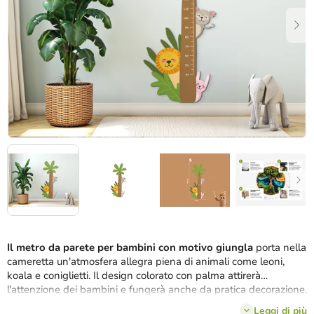
stelle.
Il metro da parete per bambini con motivo giungla
porta nella
cameretta un'atmosfera allegra piena di animali come leoni,
koala e coniglietti. Il design colorato con palma attirerà
l'attenzione dei bambini e fungerà anche da pratica decorazione.
Misura l'altezza fino a
130 cm
, quindi è ideale per seguire i primi
Leggi di più