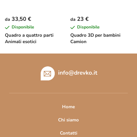
33,50 €
23 €
da
da
Disponibile
Disponibile
Quadro a quattro parti
Quadro 3D per bambini
Animali esotici
Camion
P
i
è
info
@
drevko.it
d
i
p
a
Home
g
i
Chi siamo
n
Contatti
a