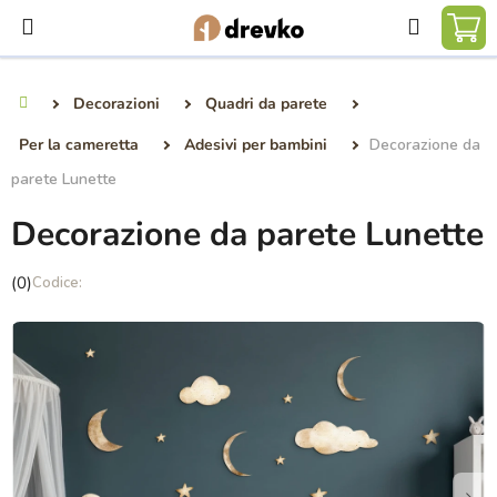
Vai
Ricerca
al
CA
contenuto
DE
Decorazioni
Quadri da parete
Casa
SP
Per la cameretta
Adesivi per bambini
Decorazione da
parete Lunette
Decorazione da parete Lunette
La
(0)
valutazione
media
del
prodotto
è
0,0
su
5
stelle.