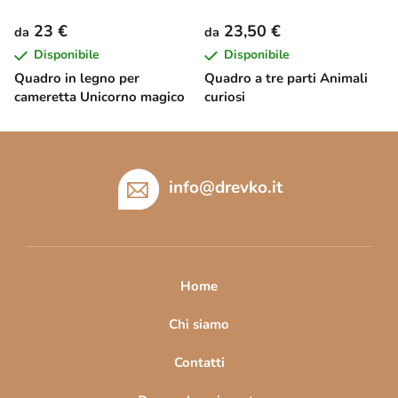
23 €
23,50 €
da
da
Disponibile
Disponibile
Quadro in legno per
Quadro a tre parti Animali
cameretta Unicorno magico
curiosi
P
i
è
info
@
drevko.it
d
i
p
a
Home
g
i
Chi siamo
n
Contatti
a