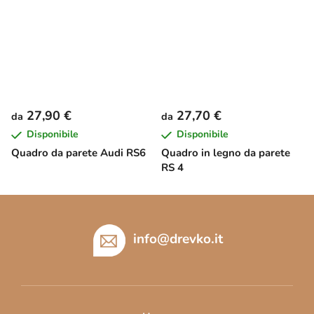
27,90 €
27,70 €
da
da
Disponibile
Disponibile
Quadro da parete Audi RS6
Quadro in legno da parete
RS 4
P
i
è
info
@
drevko.it
d
i
p
a