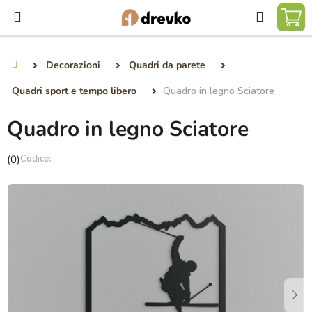
Vai
Ricerca
al
CA
contenuto
DE
Decorazioni
Quadri da parete
Casa
SP
Quadri sport e tempo libero
Quadro in legno Sciatore
Quadro in legno Sciatore
La
(0)
valutazione
media
del
prodotto
è
0,0
su
5
stelle.