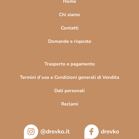
Home
g
i
Chi siamo
n
Contatti
a
Domande e risposte
Trasporto e pagamento
Termini d’uso e Condizioni generali di Vendita
Dati personali
Reclami
@drevko.it
drevko