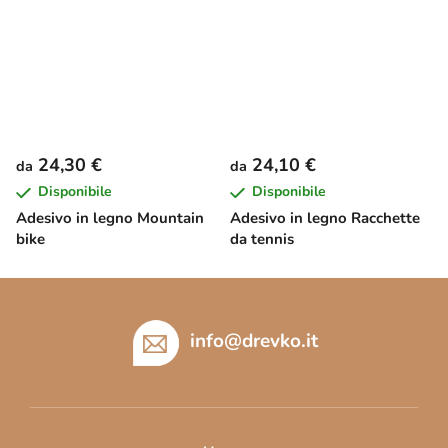
24,30 €
24,10 €
da
da
Disponibile
Disponibile
Adesivo in legno Mountain
Adesivo in legno Racchette
bike
da tennis
P
i
è
info
@
drevko.it
d
i
p
a