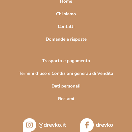
Home
g
i
Chi siamo
n
Contatti
a
Domande e risposte
Trasporto e pagamento
Termini d’uso e Condizioni generali di Vendita
Dati personali
Reclami
@drevko.it
drevko