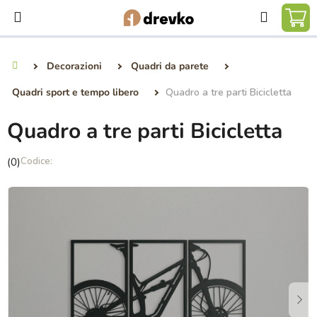
Vai
Ricerca
al
CA
contenuto
DE
Decorazioni
Quadri da parete
Casa
SP
Quadri sport e tempo libero
Quadro a tre parti Bicicletta
Quadro a tre parti Bicicletta
La
(0)
valutazione
media
del
prodotto
è
0,0
su
5
stelle.