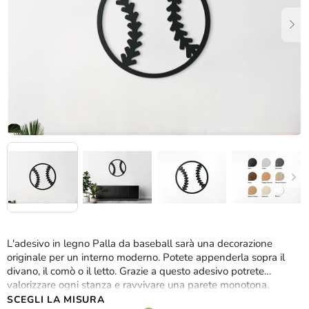
stelle.
L'adesivo in legno Palla da baseball sarà una decorazione
originale per un interno moderno. Potete appenderla sopra il
divano, il comò o il letto. Grazie a questo adesivo potrete
valorizzare ogni stanza e ravvivare una parete monotona.
SCEGLI LA MISURA