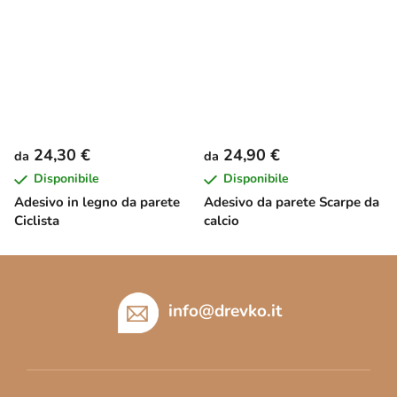
24,30 €
24,90 €
da
da
Disponibile
Disponibile
Adesivo in legno da parete
Adesivo da parete Scarpe da
Ciclista
calcio
P
i
è
info
@
drevko.it
d
i
p