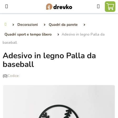
Vai
Ricerca
al
CA
contenuto
DE
Decorazioni
Quadri da parete
Casa
SP
Quadri sport e tempo libero
Adesivo in legno Palla da
baseball
Adesivo in legno Palla da
baseball
La
(0)
valutazione
media
del
prodotto
è
0,0
su
5