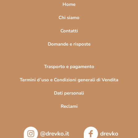
a
Home
g
i
Chi siamo
n
Contatti
a
Domande e risposte
Trasporto e pagamento
Termini d’uso e Condizioni generali di Vendita
Dati personali
Reclami
@drevko.it
drevko