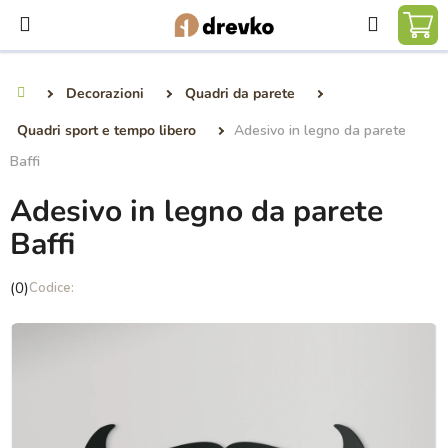
Vai
Ricerca
al
CA
contenuto
DE
Decorazioni
Quadri da parete
Casa
SP
Quadri sport e tempo libero
Adesivo in legno da parete
Baffi
Adesivo in legno da parete
Baffi
La
(0)
valutazione
media
del
prodotto
è
0,0
su
5