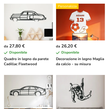
Personalizza
27,80 €
26,20 €
da
da
Disponibile
Disponibile
Quadro in legno da parete
Decorazione in legno Maglia
Cadillac Fleetwood
da calcio - su misura