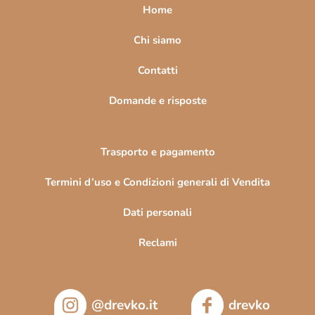
a
Home
g
i
Chi siamo
n
Contatti
a
Domande e risposte
Trasporto e pagamento
Termini d’uso e Condizioni generali di Vendita
Dati personali
Reclami
@drevko.it
drevko