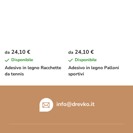
24,10 €
24,10 €
da
da
Disponibile
Disponibile
Adesivo in legno Racchette
Adesivo in legno Palloni
da tennis
sportivi
P
i
è
info
@
drevko.it
d
i
p