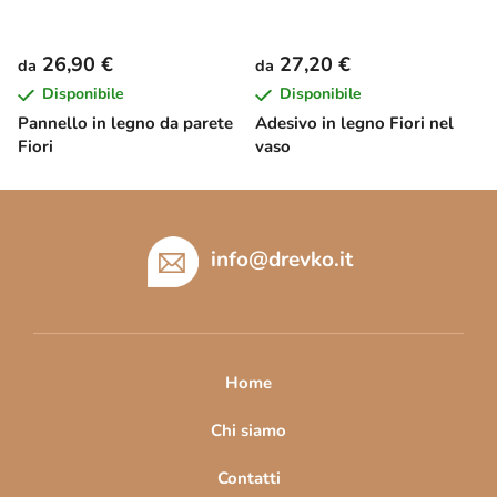
26,90 €
27,20 €
da
da
Disponibile
Disponibile
Pannello in legno da parete
Adesivo in legno Fiori nel
Fiori
vaso
P
i
è
info
@
drevko.it
d
i
p
a
Home
g
i
Chi siamo
n
Contatti
a