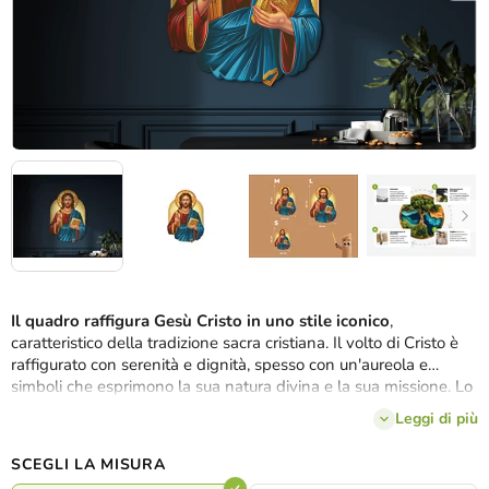
Il quadro raffigura Gesù Cristo in uno stile iconico
,
caratteristico della tradizione sacra cristiana. Il volto di Cristo è
raffigurato con serenità e dignità, spesso con un'aureola e
simboli che esprimono la sua natura divina e la sua missione. Lo
stile iconografico sottolinea l'atemporalità e la profondità
Leggi di più
spirituale, come espressione visiva della fede, della speranza e
della presenza di Dio.
SCEGLI LA MISURA