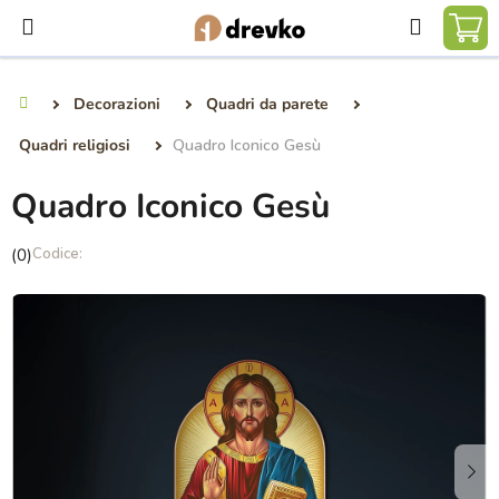
Vai
Ricerca
al
CA
contenuto
DE
Decorazioni
Quadri da parete
Casa
SP
Quadri religiosi
Quadro Iconico Gesù
Quadro Iconico Gesù
La
(0)
valutazione
media
del
prodotto
è
0,0
su
5
stelle.