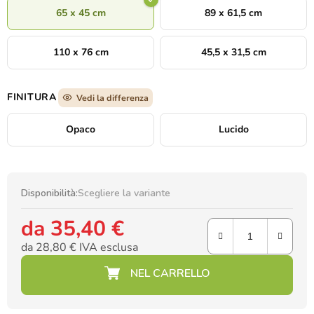
65 x 45 cm
89 x 61,5 cm
110 x 76 cm
45,5 x 31,5 cm
FINITURA
Vedi la differenza
Opaco
Lucido
Disponibilità:
Scegliere la variante
da
35,40 €
da
28,80 €
IVA esclusa
Prezzo della misura: