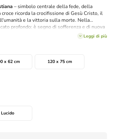
stiana
– simbolo centrale della fede, della
croce ricorda la crocifissione di Gesù Cristo, il
ll'umanità e la vittoria sulla morte. Nella
ficato profondo: è segno di sofferenza e di nuova
Questo simbolo è ancora oggi presente nelle
Leggi di più
ra e nella vita quotidiana dei credenti come
ella grazia di Dio
.
0 x 62 cm
120 x 75 cm
Lucido