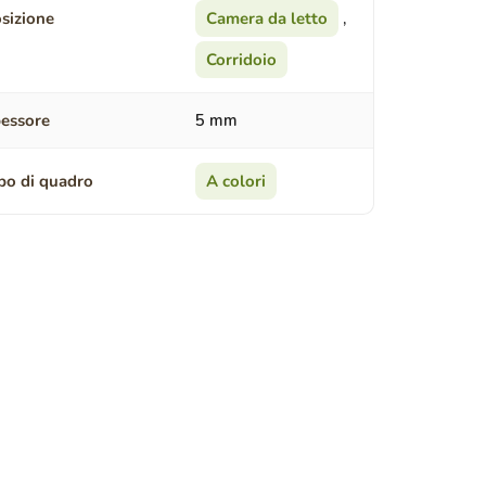
sizione
Camera da letto
,
Corridoio
essore
5 mm
po di quadro
A colori