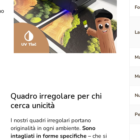
F
no
La
Ma
Mo
Quadro irregolare per chi
Nu
cerca unicità
Pe
I nostri quadri irregolari portano
originalità in ogni ambiente.
Sono
intagliati in forme specifiche –
che si