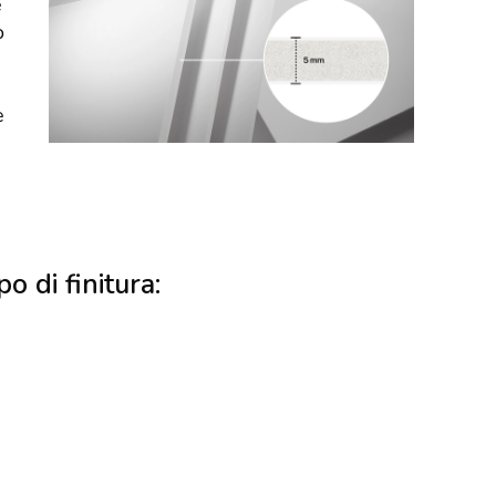
e
o
e
po di finitura: