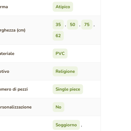
orma
Atipico
35
,
50
,
75
,
rghezza (cm)
62
teriale
PVC
tivo
Religione
mero di pezzi
Single piece
rsonalizzazione
No
Soggiorno
,