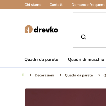
Vai
Chi siamo
Contatti
Domande frequenti
al
contenuto
Quadri da parete
Quadri di muschio
Decorazioni
Quadri da parete
Q
Casa