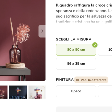
valutazione
Il quadro raffigura la croce cri
media
speranza e della redenzione. La 
del
suo sacrificio per la salvezza de
prodotto
tradizione cristiana ha un signi
è
vita, di dolore e di speranza. 
0,0
chiese, negli oggetti di preghie
su
costante
ricordo dell'amore e d
5
SCEGLI LA MISURA
stelle.
80 x 50 cm
10
56 x 35 cm
FINITURA
Vedi la differenza
Opaco