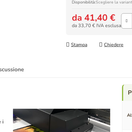
Disponibilità:
Scegliere la varian
da
41,40 €
da
33,70 €
IVA esclusa
Prezzo della misura:
Stampa
Chiedere
scussione
Al
 i