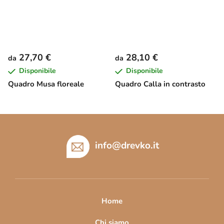
27,70 €
28,10 €
da
da
Disponibile
Disponibile
Quadro Musa floreale
Quadro Calla in contrasto
P
i
è
info
@
drevko.it
d
i
p
a
Home
g
Chi siamo