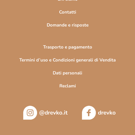
i
n
Contatti
a
Domande e risposte
Trasporto e pagamento
Termini d’uso e Condizioni generali di Vendita
Dati personali
Reclami
@drevko.it
drevko