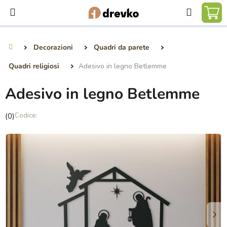
Vai
Ricerca
al
CA
contenuto
DE
Decorazioni
Quadri da parete
Casa
SP
Quadri religiosi
Adesivo in legno Betlemme
Adesivo in legno Betlemme
La
(0)
valutazione
media
del
prodotto
è
0,0
su
5
stelle.