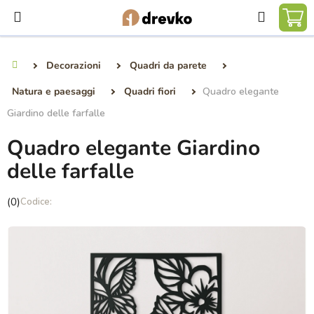
Vai
Ricerca
al
CA
contenuto
DE
Decorazioni
Quadri da parete
Casa
SP
Natura e paesaggi
Quadri fiori
Quadro elegante
Giardino delle farfalle
Quadro elegante Giardino
delle farfalle
La
(0)
valutazione
media
del
prodotto
è
0,0
su
5