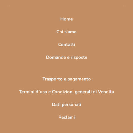
i
p
a
Home
g
i
Chi siamo
n
Contatti
a
Domande e risposte
Trasporto e pagamento
Termini d’uso e Condizioni generali di Vendita
Dati personali
Reclami