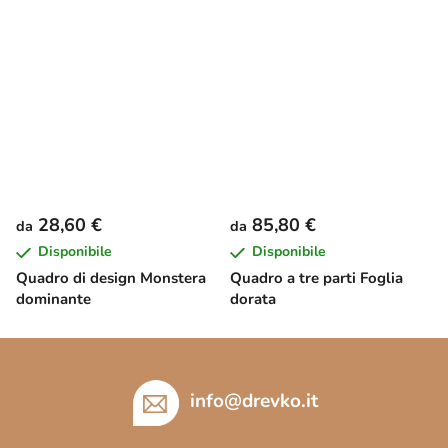
28,60 €
85,80 €
da
da
Disponibile
Disponibile
Quadro di design Monstera
Quadro a tre parti Foglia
dominante
dorata
P
i
è
info
@
drevko.it
d