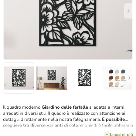
stelle.
Il quadro moderno
Giardino delle farfalle
si adatta a interni
arredati in diversi stili. Il quadro è realizzato con attenzione ai
dettagli, direttamente nella nostra falegnameria.
È possibile
scegliere tra diverse varianti di colore
, quindi è facile abbinarlo
a diversi tipi di arredamento.
Leggi di più