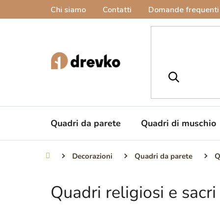
Vai
Chi siamo
Contatti
Domande frequenti
al
contenuto
Quadri da parete
Quadri di muschio
Decorazioni
Quadri da parete
Q
Casa
Quadri religiosi e sacri
B