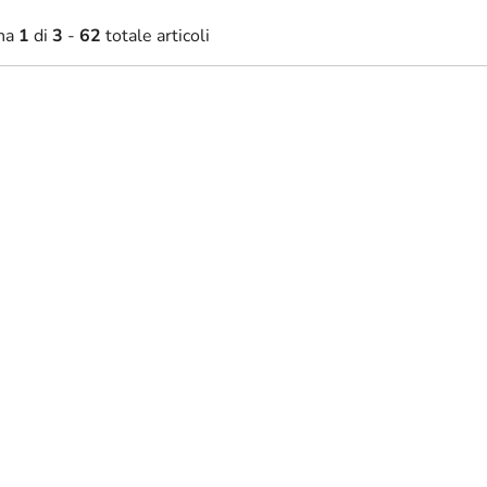
na
1
di
3
-
62
totale articoli
3,70 €
15,60 €
Disponibile
Disponibil
da
ivo Angelo con tromba
Adesivo Croce gotica