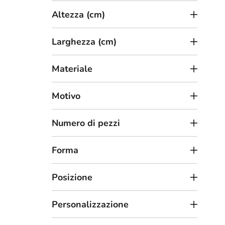
t
Altezza (cm)
t
i
Larghezza (cm)
Materiale
3
da
Motivo
Ades
Numero di pezzi
Forma
Posizione
Personalizzazione