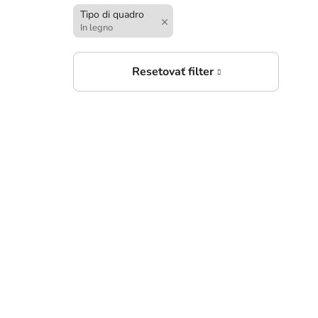
Tipo di quadro
3
In legno
da
Ades
3
da
Ades