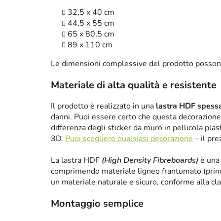
32,5 x 40 cm
44,5 x 55 cm
65 x 80,5 cm
89 x 110 cm
Le dimensioni complessive del prodotto posson
Materiale di alta qualità e resistente
Il prodotto è realizzato in una
lastra HDF spes
danni. Puoi essere certo che questa decorazione 
differenza degli sticker da muro in pellicola plas
3D.
Puoi scegliere qualsiasi decorazione
– il pre
La lastra HDF
(High Density Fibreboards)
è una 
comprimendo materiale ligneo frantumato (princ
un materiale naturale e sicuro, conforme alla cl
Montaggio semplice