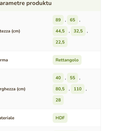
89
,
65
,
tezza (cm)
44,5
,
32,5
,
22,5
orma
Rettangolo
40
,
55
,
rghezza (cm)
80,5
,
110
,
28
teriale
HDF