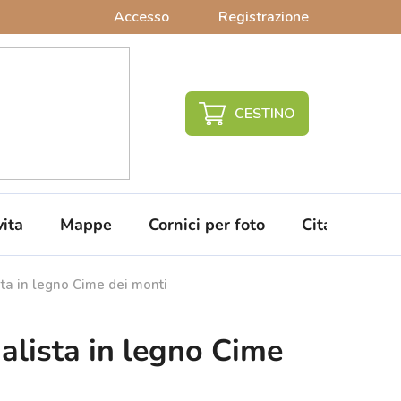
Accesso
Registrazione
CARRELLO
DELLA
SPESA
vita
Mappe
Cornici per foto
Citazioni da 
ta in legno Cime dei monti
lista in legno Cime