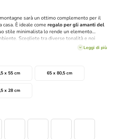
le montagne sarà un ottimo complemento per il
a casa. È ideale come
regalo per gli amanti del
uo stile minimalista lo rende un elemento
biente. Scegliete tra diverse tonalità e noi
 quadro in tempi rapidi.
Leggi di più
,5 x 55 cm
65 x 80,5 cm
,5 x 28 cm