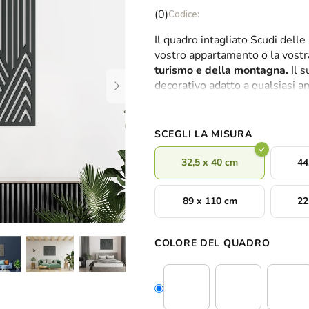
La
(0)
valutazione
Il quadro intagliato Scudi del
media
vostro appartamento o la vostr
del
turismo e della montagna.
Il s
prodotto
decorativo adatto a qualsiasi am
è
realizzeremo e consegneremo il
0,0
su
5
SCEGLI LA MISURA
stelle.
32,5 x 40 cm
44
89 x 110 cm
22
COLORE DEL QUADRO