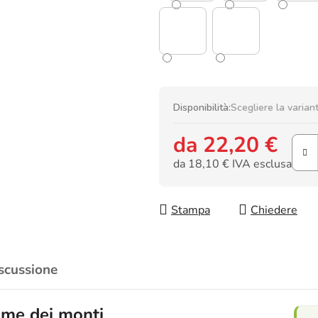
Disponibilità:
Scegliere la varian
da
22,20 €
da
18,10 €
IVA esclusa
Prezzo della misura:
Stampa
Chiedere
scussione
ime dei monti