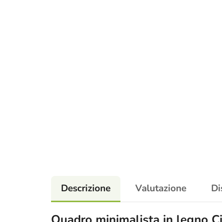
Descrizione
Valutazione
Di
Quadro minimalista in legno C