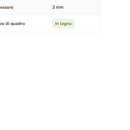
essore
3 mm
po di quadro
In legno