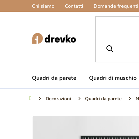
Vai
Chi siamo
Contatti
Domande frequenti
al
contenuto
Quadri da parete
Quadri di muschio
Decorazioni
Quadri da parete
N
Casa