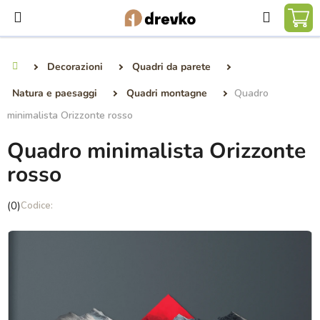
Vai
Ricerca
al
CA
contenuto
DE
Decorazioni
Quadri da parete
Casa
SP
Natura e paesaggi
Quadri montagne
Quadro
minimalista Orizzonte rosso
Quadro minimalista Orizzonte
rosso
La
(0)
valutazione
media
del
prodotto
è
0,0
su
5