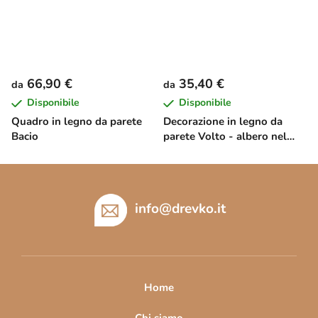
66,90 €
35,40 €
da
da
Disponibile
Disponibile
Quadro in legno da parete
Decorazione in legno da
Bacio
parete Volto - albero nel
vento
P
i
è
info
@
drevko.it
d
i
p
a
Home
g
Chi siamo