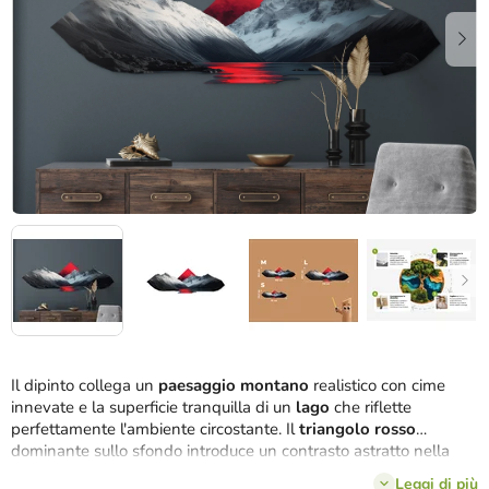
stelle.
Il dipinto collega un
paesaggio montano
realistico con cime
innevate e la superficie tranquilla di un
lago
che riflette
perfettamente l'ambiente circostante. Il
triangolo rosso
dominante sullo sfondo introduce un contrasto astratto nella
scena e aggiunge tensione visiva. Questa combinazione di
Leggi di più