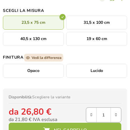
natura e geometria crea una
composizione armoniosa e allo
stesso tempo moderna
, adatta a interni eleganti.
SCEGLI LA MISURA
23,5 x 75 cm
31,5 x 100 cm
40,5 x 130 cm
19 x 60 cm
FINITURA
Vedi la differenza
Opaco
Lucido
Disponibilità:
Scegliere la variante
da
26,80 €
da
21,80 €
IVA esclusa
Prezzo della misura: