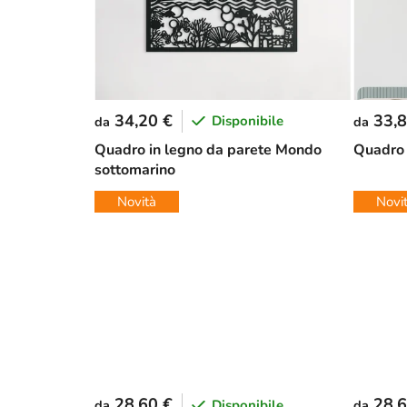
34,20 €
33,8
Disponibile
da
da
Quadro in legno da parete Mondo
Quadro 
sottomarino
Novità
Novi
28,60 €
28,6
Disponibile
da
da