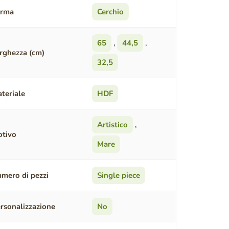
orma
Cerchio
65
,
44,5
,
rghezza (cm)
32,5
teriale
HDF
Artistico
,
tivo
Mare
mero di pezzi
Single piece
rsonalizzazione
No