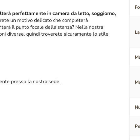
F
alterà perfettamente in camera da letto, soggiorno,
erete un motivo delicato che completerà
terà il punto focale della stanza? Nella nostra
La
oni diverse, quindi troverete sicuramente lo stile
Ma
mente presso la nostra sede.
Mo
Nu
Pe