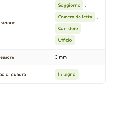
Soggiorno
,
Camera da letto
,
sizione
Corridoio
,
Ufficio
essore
3 mm
po di quadro
In legno