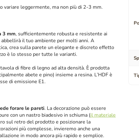
o variare leggermente, ma non più di 2-3 mm.
Po
sa 3 mm
, sufficientemente robusta e resistente ai
abbellirà il tuo ambiente per molti anni. A
tica, crea sulla parete un elegante e discreto effetto
zzo è lo stesso per tutte le varianti.
Sp
tavola di fibre di legno ad alta densità. È prodotta
ipalmente abete e pino) insieme a resina. L’HDF è
Ti
asse di emissione E1.
iede forare le pareti
. La decorazione può essere
oppure con un nastro biadesivo in schiuma (
il materiale
tro sul retro del prodotto e posizionare la
corazioni più complesse, invieremo anche una
tallazione in modo ancora più rapido e semplice.