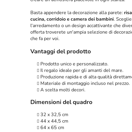
Basta appendere la decorazione alla parete:
ris
cucina, corridoio e camera dei bambini
. Scegli
l'arredamento o un design accattivante che diven
offerta troverete un'ampia selezione di decorazi
che fa per voi.
Vantaggi del prodotto
Prodotto unico e personalizzato.
Il regalo ideale per gli amanti del mare.
Produzione rapida e di alta qualità diretta
Materiale di montaggio incluso nel prezzo.
A scelta molti decori.
Dimensioni del quadro
32 x 32,5 cm
44 x 44,5 cm
64 x 65 cm