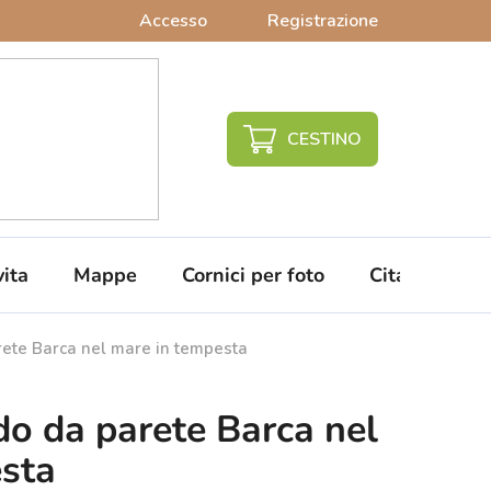
Accesso
Registrazione
CARRELLO
DELLA
SPESA
vita
Mappe
Cornici per foto
Citazioni da 
ete Barca nel mare in tempesta
o da parete Barca nel
sta