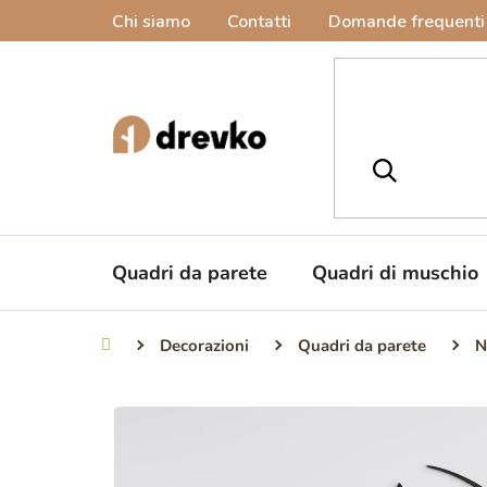
Vai
Chi siamo
Contatti
Domande frequenti
al
contenuto
Quadri da parete
Quadri di muschio
Decorazioni
Quadri da parete
N
Casa