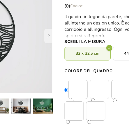
La
(0)
valutazione
Il quadro in legno da parete, ch
media
all'interno un design unico. È a
del
corridoio e all'ingresso. Ogni 
prodotto
spirito si rallegrerà.
è
SCEGLI LA MISURA
0,0
su
32 x 32,5 cm
44
5
stelle.
COLORE DEL QUADRO