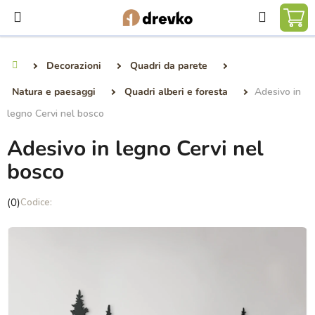
Vai
Ricerca
al
CA
contenuto
DE
Decorazioni
Quadri da parete
Casa
SP
Natura e paesaggi
Quadri alberi e foresta
Adesivo in
legno Cervi nel bosco
Adesivo in legno Cervi nel
bosco
La
(0)
valutazione
media
del
prodotto
è
0,0
su
5