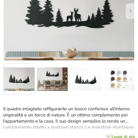
stelle.
Il quadro intagliato raffigurante un bosco conferisce all'interno
originalità e un tocco di natura. È un ottimo complemento per
l'appartamento e la casa. Il suo design semplice lo rende un
complemento adatto a qualsiasi stanza. Le maestose montagne
conferiscono all'interno unicità e originalità.
È possibile
Leggi di più