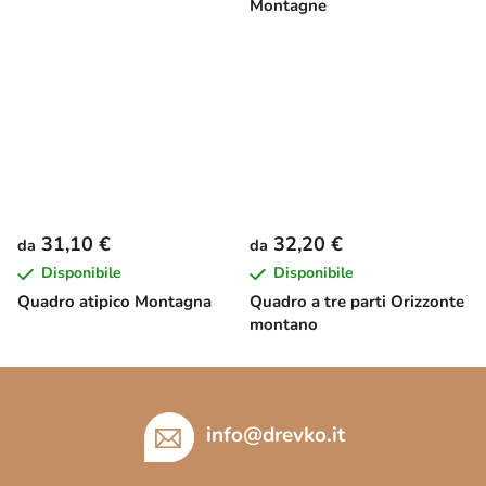
Montagne
31,10 €
32,20 €
da
da
Disponibile
Disponibile
Quadro atipico Montagna
Quadro a tre parti Orizzonte
montano
P
i
è
info
@
drevko.it
d