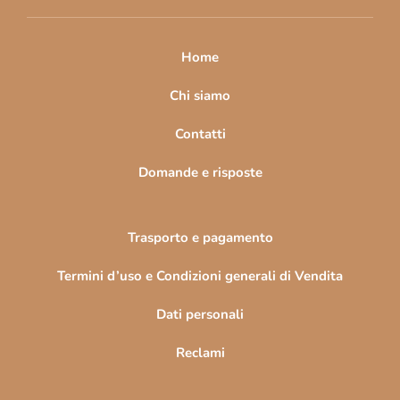
i
p
a
Home
g
i
Chi siamo
n
Contatti
a
Domande e risposte
Trasporto e pagamento
Termini d’uso e Condizioni generali di Vendita
Dati personali
Reclami