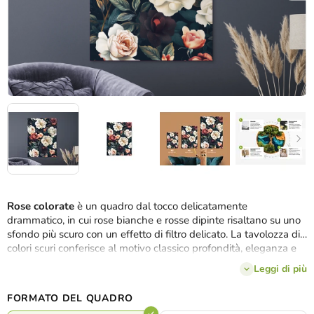
Rose colorate
è un quadro dal tocco delicatamente
drammatico, in cui rose bianche e rosse dipinte risaltano su uno
sfondo più scuro con un effetto di filtro delicato. La tavolozza di
colori scuri conferisce al motivo classico profondità, eleganza e
un'atmosfera leggermente misteriosa. Si adatta perfettamente
Leggi di più
alla camera da letto, alla biblioteca o agli interni con elementi
vintage o glamour.
FORMATO DEL QUADRO