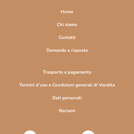
p
a
Home
g
i
Chi siamo
n
Contatti
a
Domande e risposte
Trasporto e pagamento
Termini d’uso e Condizioni generali di Vendita
Dati personali
Reclami