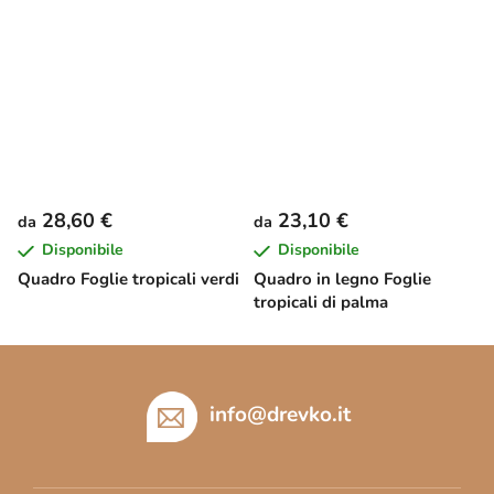
28,60 €
23,10 €
da
da
Disponibile
Disponibile
Quadro Foglie tropicali verdi
Quadro in legno Foglie
tropicali di palma
P
i
è
info
@
drevko.it
d
i