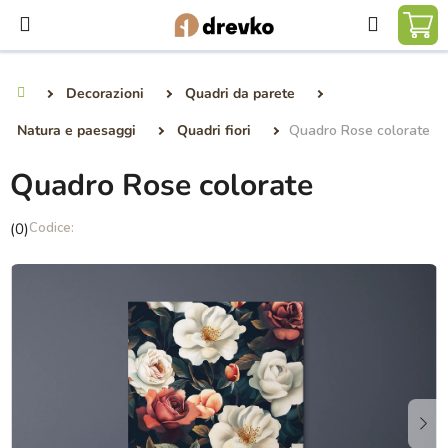
Vai
Ricerca
al
CA
contenuto
DE
Decorazioni
Quadri da parete
Casa
SP
Natura e paesaggi
Quadri fiori
Quadro Rose colorate
Quadro Rose colorate
La
(0)
valutazione
media
del
prodotto
è
0,0
su
5
stelle.