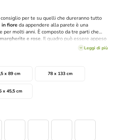
 consiglio per te su quelli che dureranno tutto
 in fiore
da appendere alla parete è una
ce per molti anni. È composto da tre parti che
 margherite e rose
. Il quadro può essere appeso
i stanza.
Leggi di più
,5 x 89 cm
78 x 133 cm
5 x 45,5 cm