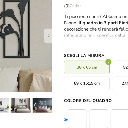
La
(0)
valutazione
Ti piacciono i fiori? Abbiamo un
media
l'anno.
Il quadro in 3 parti Fiori
del
decorazione che ti renderà feli
prodotto
raffigurano fiori specifici:
calla,
è
insieme o separatamente in ogn
0,0
su
5
SCEGLI LA MISURA
stelle.
38 x 65 cm
52
89 x 151,5 cm
27,
COLORE DEL QUADRO