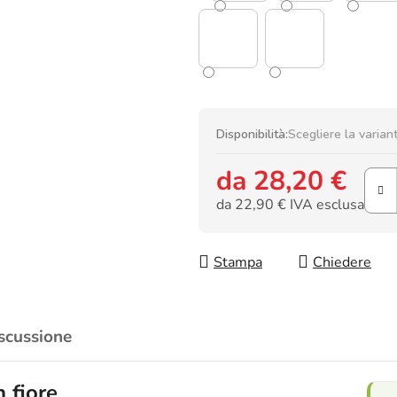
Disponibilità:
Scegliere la varian
da
28,20 €
da
22,90 €
IVA esclusa
Prezzo della misura:
Stampa
Chiedere
scussione
n fiore