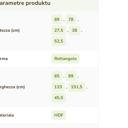
89
,
78
,
tezza (cm)
27,5
,
38
,
52,5
orma
Rettangolo
65
,
89
,
rghezza (cm)
133
,
151,5
,
45,5
teriale
HDF