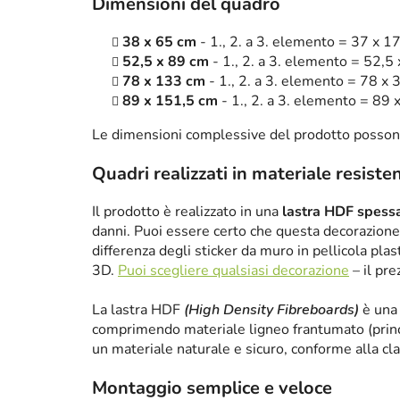
Dimensioni del quadro
38 x 65 cm
- 1., 2. a 3. elemento = 37 x 1
52,5 x 89 cm
- 1., 2. a 3. elemento = 52,5
78 x 133 cm
- 1., 2. a 3. elemento = 78 x 
89 x 151,5 cm
- 1., 2. a 3. elemento = 89 
Le dimensioni complessive del prodotto posson
Quadri realizzati in materiale resiste
Il prodotto è realizzato in una
lastra HDF spes
danni. Puoi essere certo che questa decorazione 
differenza degli sticker da muro in pellicola plas
3D.
Puoi scegliere qualsiasi decorazione
– il pre
La lastra HDF
(High Density Fibreboards)
è una 
comprimendo materiale ligneo frantumato (princ
un materiale naturale e sicuro, conforme alla cl
Montaggio semplice e veloce