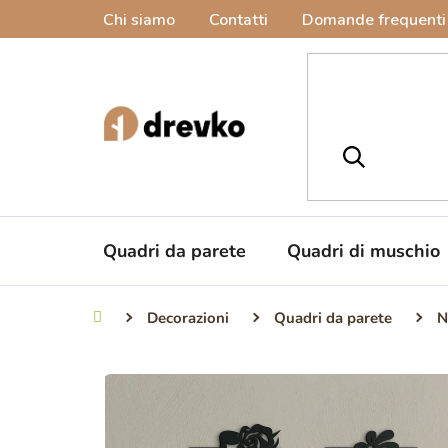
Vai
Chi siamo
Contatti
Domande frequenti
al
contenuto
Quadri da parete
Quadri di muschio
Decorazioni
Quadri da parete
N
Casa