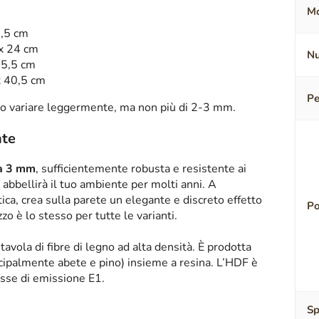
Mo
7,5 cm
 x 24 cm
Nu
35,5 cm
x 40,5 cm
Pe
o variare leggermente, ma non più di 2-3 mm.
nte
sa 3 mm
, sufficientemente robusta e resistente ai
abbellirà il tuo ambiente per molti anni. A
tica, crea sulla parete un elegante e discreto effetto
Po
zzo è lo stesso per tutte le varianti.
tavola di fibre di legno ad alta densità. È prodotta
ipalmente abete e pino) insieme a resina. L’HDF è
asse di emissione E1.
Sp