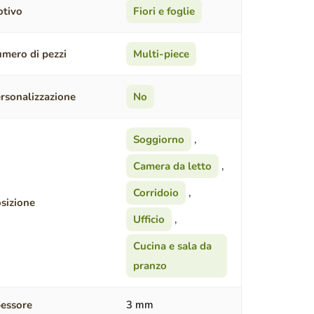
tivo
Fiori e foglie
mero di pezzi
Multi-piece
rsonalizzazione
No
Soggiorno
,
Camera da letto
,
Corridoio
,
sizione
Ufficio
,
Cucina e sala da
pranzo
essore
3 mm