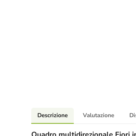
Descrizione
Valutazione
Di
Quadro multidirezionale Fiori i