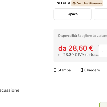
FINITURA
Vedi la differenza
Opaco
Disponibilità:
Scegliere la varian
da
28,60 €
da
23,30 €
IVA esclusa
Prezzo della misura:
Stampa
Chiedere
scussione