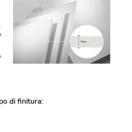
e
o
e
po di finitura: