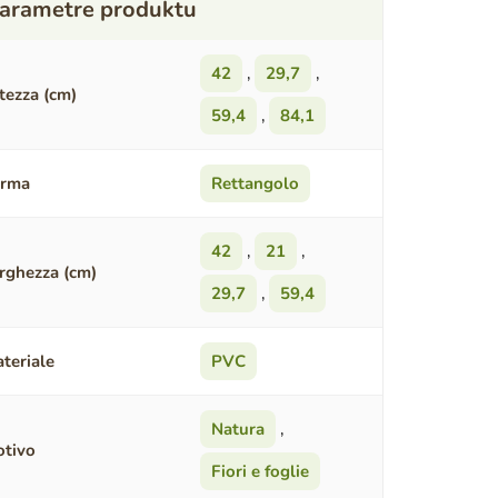
42
,
29,7
,
tezza (cm)
59,4
,
84,1
orma
Rettangolo
42
,
21
,
rghezza (cm)
29,7
,
59,4
teriale
PVC
Natura
,
tivo
Fiori e foglie