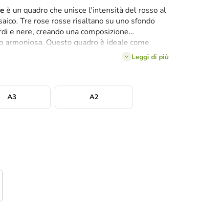
te
è un quadro che unisce l'intensità del rosso al
mosaico. Tre rose rosse risaltano su uno sfondo
erdi e nere, creando una composizione
o armoniosa. Questo quadro è ideale come
io che richiede un forte impatto visivo, ad
Leggi di più
da letto o in una galleria di stile.
A3
A2