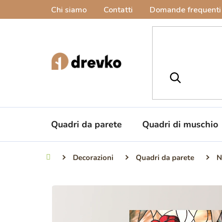
Vai
Chi siamo
Contatti
Domande frequenti
al
contenuto
Quadri da parete
Quadri di muschio
Decorazioni
Quadri da parete
N
Casa