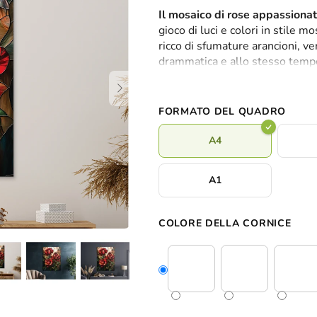
valutazione
Il mosaico di rose appassiona
media
gioco di luci e colori in stile 
del
ricco di sfumature arancioni, v
prodotto
drammatica e allo stesso temp
è
elemento dominante in uno spaz
0,0
esempio in soggiorno, in camera 
su
5
FORMATO DEL QUADRO
stelle.
A4
A1
COLORE DELLA CORNICE