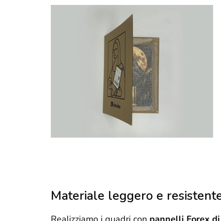
Materiale leggero e resistent
Realizziamo i quadri con
pannelli Forex di