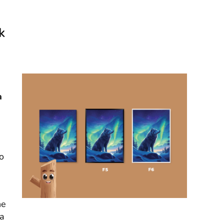
k
a
o
he
ta