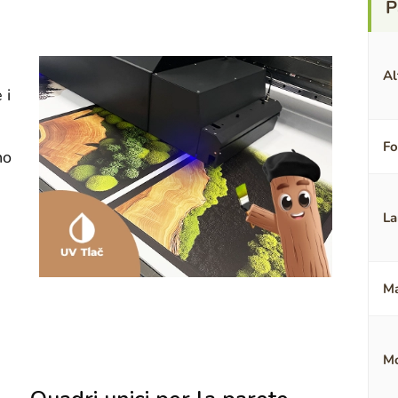
Al
 i
F
no
La
Ma
Mo