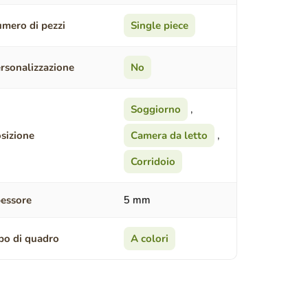
mero di pezzi
Single piece
rsonalizzazione
No
Soggiorno
,
sizione
Camera da letto
,
Corridoio
essore
5 mm
po di quadro
A colori