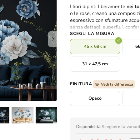
valutazione
I fiori dipinti liberamente
nei to
media
o le rose, creano una composizio
del
espressivo con sfumature acquer
prodotto
senza dettagli superflui, confe
è
SCEGLI LA MISURA
0,0
su
45 x 68 cm
66
5
stelle.
31 x 47,5 cm
FINITURA
Vedi la differenza
Opaco
Disponibilità:
Scegliere la varian