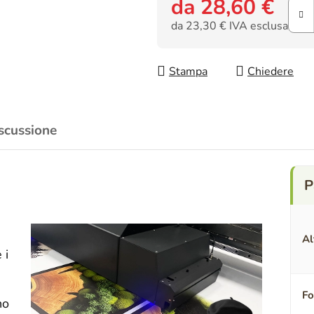
da
28,60 €
da
23,30 €
IVA esclusa
Prezzo della misura:
Stampa
Chiedere
scussione
Al
 i
F
no