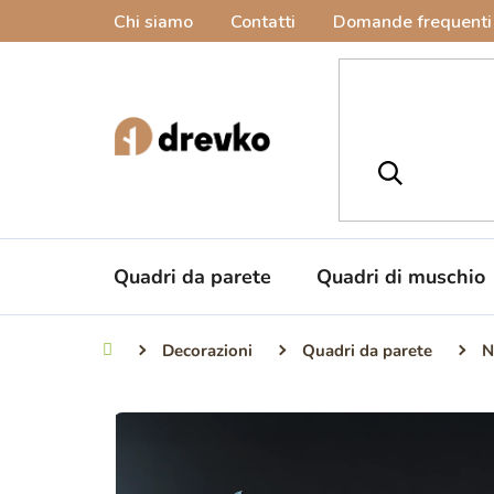
Vai
Chi siamo
Contatti
Domande frequenti
al
contenuto
Quadri da parete
Quadri di muschio
Decorazioni
Quadri da parete
N
Casa