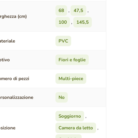
68
,
47,5
,
rghezza (cm)
100
,
145,5
teriale
PVC
tivo
Fiori e foglie
mero di pezzi
Multi-piece
rsonalizzazione
No
Soggiorno
,
sizione
Camera da letto
,