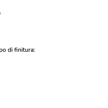
e
po di finitura: