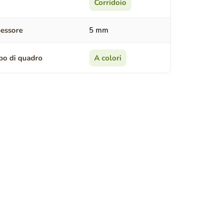
Corridoio
essore
5 mm
po di quadro
A colori