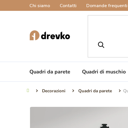
Vai
Chi siamo
Contatti
Domande frequenti
al
contenuto
Quadri da parete
Quadri di muschio
Decorazioni
Quadri da parete
Qu
Casa