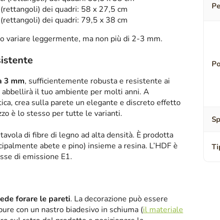
Pe
(rettangoli) dei quadri: 58 x 27,5 cm
(rettangoli) dei quadri: 79,5 x 38 cm
o variare leggermente, ma non più di 2-3 mm.
sistente
Po
sa 3 mm
, sufficientemente robusta e resistente ai
abbellirà il tuo ambiente per molti anni. A
tica, crea sulla parete un elegante e discreto effetto
zzo è lo stesso per tutte le varianti.
Sp
tavola di fibre di legno ad alta densità. È prodotta
ipalmente abete e pino) insieme a resina. L’HDF è
Ti
asse di emissione E1.
iede forare le pareti
. La decorazione può essere
oppure con un nastro biadesivo in schiuma (
il materiale