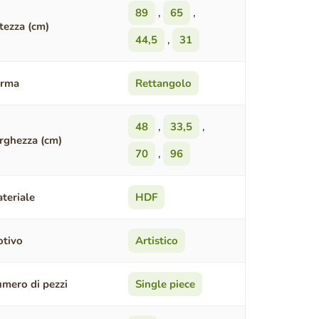
89
,
65
,
tezza (cm)
44,5
,
31
orma
Rettangolo
48
,
33,5
,
rghezza (cm)
70
,
96
teriale
HDF
tivo
Artistico
mero di pezzi
Single piece