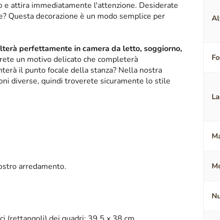
ico e attira immediatamente l'attenzione. Desiderate
nte? Questa decorazione è un modo semplice per
Al
alterà perfettamente in camera da letto, soggiorno,
F
erete un motivo delicato che completerà
terà il punto focale della stanza? Nella nostra
oni diverse, quindi troverete sicuramente lo stile
La
Ma
 vostro arredamento.
Mo
Nu
i (rettangoli) dei quadri: 39,5 x 38 cm