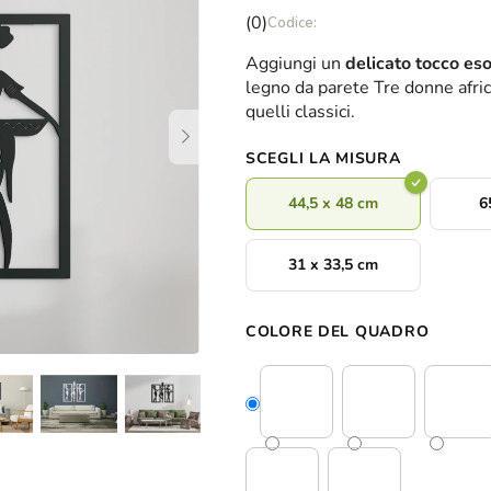
La
(0)
valutazione
Aggiungi un
delicato tocco eso
media
legno da parete Tre donne africa
del
quelli classici.
prodotto
è
SCEGLI LA MISURA
0,0
su
44,5 x 48 cm
6
5
stelle.
31 x 33,5 cm
COLORE DEL QUADRO