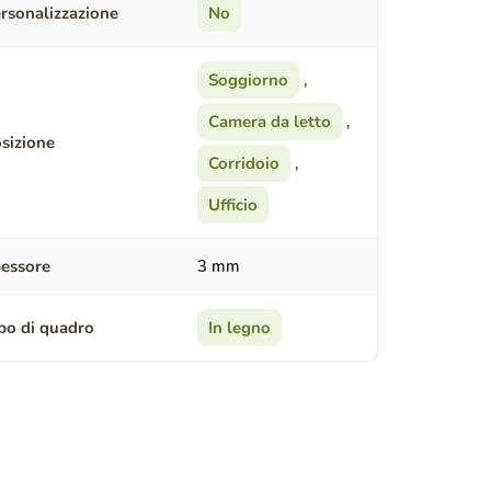
rsonalizzazione
No
Soggiorno
,
Camera da letto
,
sizione
Corridoio
,
Ufficio
essore
3 mm
po di quadro
In legno