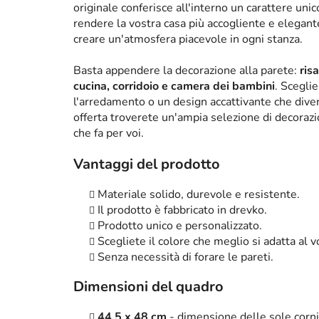
originale conferisce all'interno un carattere un
rendere la vostra casa più accogliente e elega
creare un'atmosfera piacevole in ogni stanza.
Basta appendere la decorazione alla parete:
ris
cucina, corridoio e camera dei bambini
. Scegli
l'arredamento o un design accattivante che diven
offerta troverete un'ampia selezione di decorazi
che fa per voi.
Vantaggi del prodotto
Materiale solido, durevole e resistente.
Il prodotto è fabbricato in drevko.
Prodotto unico e personalizzato.
Scegliete il colore che meglio si adatta al
Senza necessità di forare le pareti.
Dimensioni del quadro
44,5 x 48 cm
- dimensione delle sole cornic