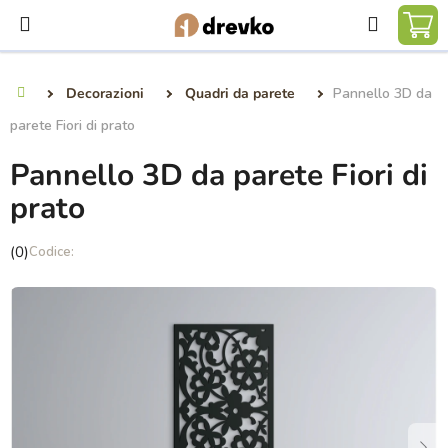
Vai
Ricerca
al
CA
contenuto
DE
Decorazioni
Quadri da parete
Pannello 3D da
Casa
SP
parete Fiori di prato
Pannello 3D da parete Fiori di
prato
La
(0)
valutazione
media
del
prodotto
è
0,0
su
5
stelle.