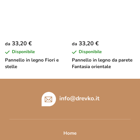
33,20 €
33,20 €
da
da
Disponibile
Disponibile
Pannello in legno Fiori e
Pannello in legno da parete
stelle
Fantasia orientale
P
i
è
info
@
drevko.it
d
i
p
a
Home
g