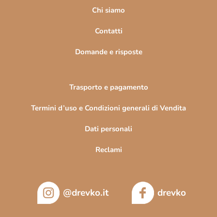
i
Chi siamo
n
Contatti
a
Domande e risposte
Trasporto e pagamento
Termini d’uso e Condizioni generali di Vendita
Dati personali
Reclami
@drevko.it
drevko